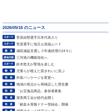
2026/05/16 のニュース
菅原由勢選手日本代表入り
菅原選手に地元も祝福ムード
減収減益見通し３年連続増の24％に
三河港の機能強化へ
鈴木悠太が聖地を楽しむ
児童らが植えた苗きれいに並ぶ
外装パッケージを変更へ
地域の視点から再検証した歴史書
「お宝逸品商品」参加者募集
渥美商工会が総代会開く
「献血＆骨髄ドナー登録会」開催