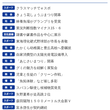
クラスマッチでｅスポ
きょう花しょうぶまつり開幕
林養魚場がグランプリを受賞
業況判断指数マイナス15・６
隷書や篆書作品を中心に展示
東海理化硬式野球部が市長を表敬
たかくら幼稚園と豊丘高校へ委嘱状
自家消費型の太陽光発電設備導入
「あじさいまつり」開幕
グミの魅力を紐解く展覧会
児童と生徒の「クリーン作戦」
「魚拓体験」など催し多彩
スパコン駆使し候補物質発見
矢野夏希が走高跳２位
森田陽翔１５００メートル大会新Ｖ
富永啓生が契約継続