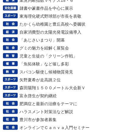
業況判断指数マイナス15・６
隷書や篆書作品を中心に展示
東海理化硬式野球部が市長を表敬
たかくら幼稚園と豊丘高校へ委嘱状
自家消費型の太陽光発電設備導入
「あじさいまつり」開幕
グミの魅力を紐解く展覧会
児童と生徒の「クリーン作戦」
「魚拓体験」など催し多彩
スパコン駆使し候補物質発見
矢野夏希が走高跳２位
森田陽翔１５００メートル大会新Ｖ
富永啓生が契約継続
肥満症と最新の治療をテーマに
ハラスメント対策法など解説
豊川市が参加者募集
オンラインでＣａｎｖａ入門セミナー