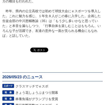
カの種目も行われた。
昨年、県内の公立高校では初めて球技大会にｅスポーツを導入し
た。これに魅力を感じ、１年生８人がこの春に入学した。企画した
生徒会部の中川恵輔教諭（35）は「もう少し多いかなと思ってい
た」と本音を漏らしつつ、「行事自体を楽しむことはもちろん、い
ろんな子が活躍でき、友達の意外な一面が見られる機会にもなれ
ば」と話していた。
2026/05/23 のニュース
クラスマッチでｅスポ
きょう花しょうぶまつり開幕
林養魚場がグランプリを受賞