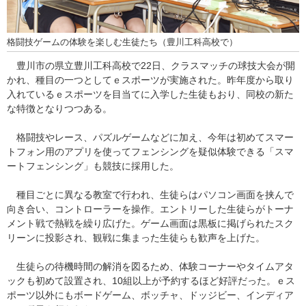
格闘技ゲームの体験を楽しむ生徒たち（豊川工科高校で）
豊川市の県立豊川工科高校で22日、クラスマッチの球技大会が開
かれ、種目の一つとしてｅスポーツが実施された。昨年度から取り
入れているｅスポーツを目当てに入学した生徒もおり、同校の新た
な特徴となりつつある。
格闘技やレース、パズルゲームなどに加え、今年は初めてスマー
トフォン用のアプリを使ってフェンシングを疑似体験できる「スマ
ートフェンシング」も競技に採用した。
種目ごとに異なる教室で行われ、生徒らはパソコン画面を挟んで
向き合い、コントローラーを操作。エントリーした生徒らがトーナ
メント戦で熱戦を繰り広げた。ゲーム画面は黒板に掲げられたスク
リーンに投影され、観戦に集まった生徒らも歓声を上げた。
生徒らの待機時間の解消を図るため、体験コーナーやタイムアタ
ックも初めて設置され、10組以上が予約するほど好評だった。ｅス
ポーツ以外にもボードゲーム、ボッチャ、ドッジビー、インディア