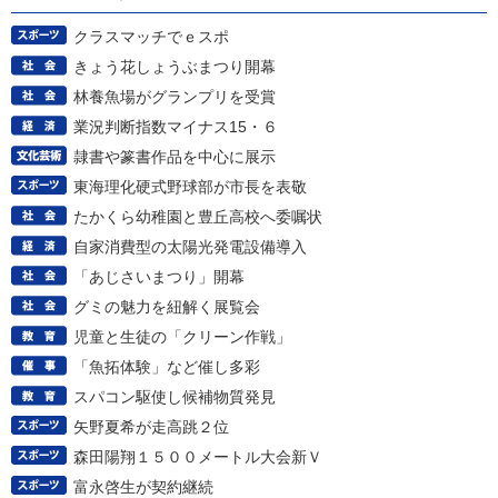
クラスマッチでｅスポ
きょう花しょうぶまつり開幕
林養魚場がグランプリを受賞
業況判断指数マイナス15・６
隷書や篆書作品を中心に展示
東海理化硬式野球部が市長を表敬
たかくら幼稚園と豊丘高校へ委嘱状
自家消費型の太陽光発電設備導入
「あじさいまつり」開幕
グミの魅力を紐解く展覧会
児童と生徒の「クリーン作戦」
「魚拓体験」など催し多彩
スパコン駆使し候補物質発見
矢野夏希が走高跳２位
森田陽翔１５００メートル大会新Ｖ
富永啓生が契約継続