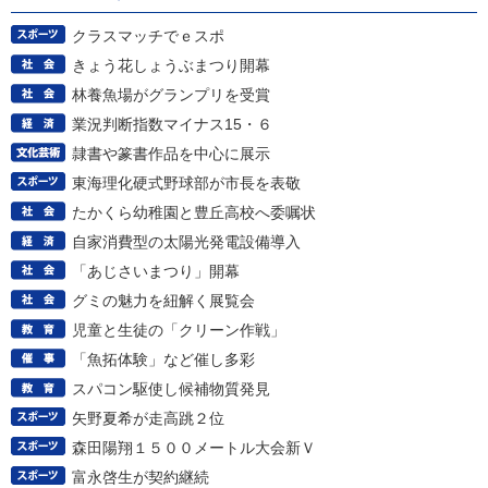
クラスマッチでｅスポ
きょう花しょうぶまつり開幕
林養魚場がグランプリを受賞
業況判断指数マイナス15・６
隷書や篆書作品を中心に展示
東海理化硬式野球部が市長を表敬
たかくら幼稚園と豊丘高校へ委嘱状
自家消費型の太陽光発電設備導入
「あじさいまつり」開幕
グミの魅力を紐解く展覧会
児童と生徒の「クリーン作戦」
「魚拓体験」など催し多彩
スパコン駆使し候補物質発見
矢野夏希が走高跳２位
森田陽翔１５００メートル大会新Ｖ
富永啓生が契約継続