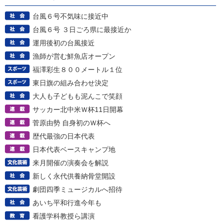
台風６号不気味に接近中
台風６号 ３日ごろ県に最接近か
運用後初の台風接近
漁師が営む鮮魚店オープン
福澤彩生８００メートル１位
東日旗の組み合わせ決定
大人も子どもも泥んこで笑顔
サッカー北中米Ｗ杯11日開幕
菅原由勢 自身初のＷ杯へ
歴代最強の日本代表
日本代表ベースキャンプ地
来月開催の演奏会を解説
新しく永代供養納骨堂開設
劇団四季ミュージカルへ招待
あいち平和行進今年も
看護学科教授ら講演