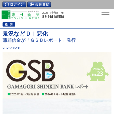
2026（令和8）年
8月9日 日曜日
景況などＤＩ悪化
蒲郡信金が「ＧＳＢレポート」発行
2026/06/01