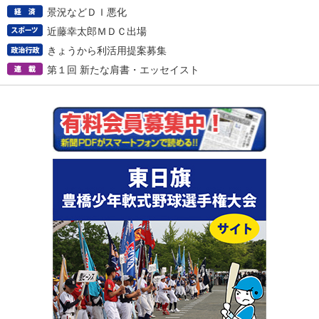
景況などＤＩ悪化
近藤幸太郎ＭＤＣ出場
きょうから利活用提案募集
第１回 新たな肩書・エッセイスト