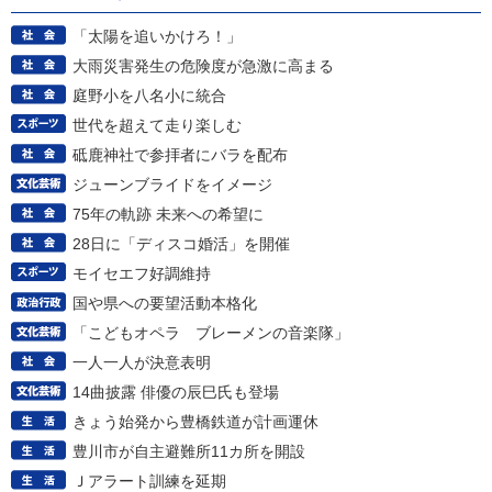
「太陽を追いかけろ！」
大雨災害発生の危険度が急激に高まる
庭野小を八名小に統合
世代を超えて走り楽しむ
砥鹿神社で参拝者にバラを配布
ジューンブライドをイメージ
75年の軌跡 未来への希望に
28日に「ディスコ婚活」を開催
モイセエフ好調維持
国や県への要望活動本格化
「こどもオペラ ブレーメンの音楽隊」
一人一人が決意表明
14曲披露 俳優の辰巳氏も登場
きょう始発から豊橋鉄道が計画運休
豊川市が自主避難所11カ所を開設
Ｊアラート訓練を延期