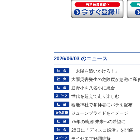
2026/06/03 のニュース
「太陽を追いかけろ！」
大雨災害発生の危険度が急激に高
庭野小を八名小に統合
世代を超えて走り楽しむ
砥鹿神社で参拝者にバラを配布
ジューンブライドをイメージ
75年の軌跡 未来への希望に
28日に「ディスコ婚活」を開催
モイセエフ好調維持