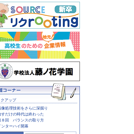
ックアップ
画像処理技術をさらに深掘り
治すだけの時代は終わった
第８回 バランスの取り方
インターハイ開幕