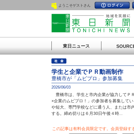
ようこそゲストさん
東日ニュース
SOURC
学生と企業でＰＲ動画制作
豊橋市が「ムビプロ」参加募集
2026/06/03
豊橋市は、学生と市内企業が協力してＰＲ
×企業のムビプロ！」の参加者を募集して
や短大、専門学校などに通う人、または市内
する。締め切りは６月30日午後４時...
この記事は有料会員限定です。
会員登録す