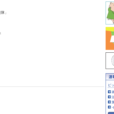
楽隊」
休
ピ