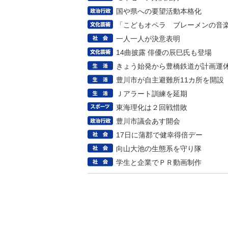
国や県への要望活動本格化
「こどもオペラ ブレーメンの音
一人一人が決意表明
14曲披露 俳優の辰巳氏も登場
きょう始発から豊橋鉄道が計画運
豊川市が自主避難所11カ所を開設
Ｊアラート訓練を延期
東海理化は２回戦惜敗
豊川市議会あす開会
17日に蒲郡で健幸得倍デー
向山大池の生態系を守り隊
学生と企業でＰＲ動画制作