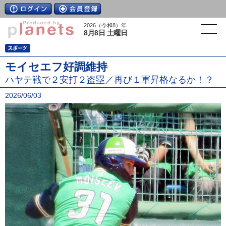
2026（令和8）年
8月8日 土曜日
モイセエフ好調維持
ハヤテ戦で２安打２盗塁／再び１軍昇格なるか！？
2026/06/03