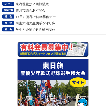
東海理化は２回戦惜敗
豊川市議会あす開会
17日に蒲郡で健幸得倍デー
向山大池の生態系を守り隊
学生と企業でＰＲ動画制作