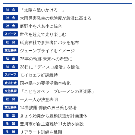
「太陽を追いかけろ！」
大雨災害発生の危険度が急激に高まる
庭野小を八名小に統合
世代を超えて走り楽しむ
砥鹿神社で参拝者にバラを配布
ジューンブライドをイメージ
75年の軌跡 未来への希望に
28日に「ディスコ婚活」を開催
モイセエフ好調維持
国や県への要望活動本格化
「こどもオペラ ブレーメンの音楽隊」
一人一人が決意表明
14曲披露 俳優の辰巳氏も登場
きょう始発から豊橋鉄道が計画運休
豊川市が自主避難所11カ所を開設
Ｊアラート訓練を延期