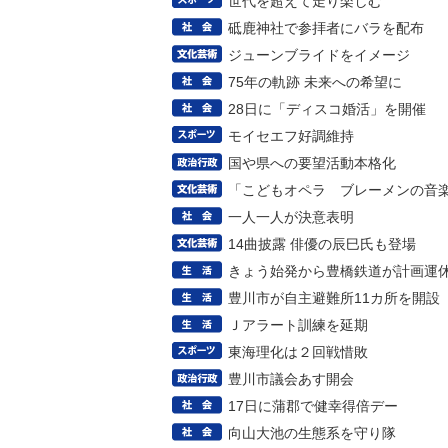
世代を超えて走り楽しむ
砥鹿神社で参拝者にバラを配布
ジューンブライドをイメージ
75年の軌跡 未来への希望に
28日に「ディスコ婚活」を開催
モイセエフ好調維持
国や県への要望活動本格化
「こどもオペラ ブレーメンの音
一人一人が決意表明
14曲披露 俳優の辰巳氏も登場
きょう始発から豊橋鉄道が計画運
豊川市が自主避難所11カ所を開設
Ｊアラート訓練を延期
東海理化は２回戦惜敗
豊川市議会あす開会
17日に蒲郡で健幸得倍デー
向山大池の生態系を守り隊