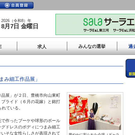
2026（令和8）年
8月7日 金曜日
みんなの選挙
過
E
求人
つまみ細工作品展」
品展」が２日、豊橋市向山東町
・ブライド（６月の花嫁）と銘打
られている。
で作ったブーケや球形のボール
ングドレスのボディにつまみ細工
せいそな女性らしさが表現されて
華やかに彩られた会場（ギャラ