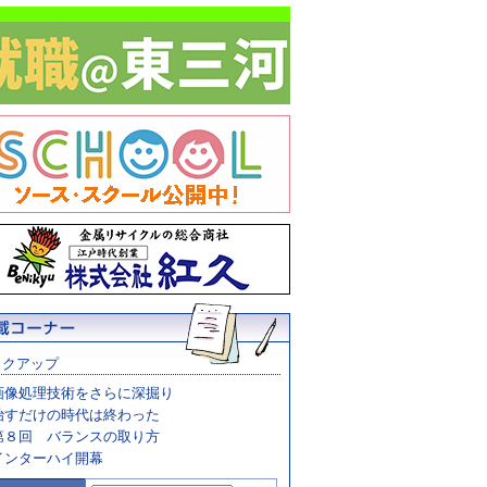
ックアップ
画像処理技術をさらに深掘り
治すだけの時代は終わった
第８回 バランスの取り方
インターハイ開幕