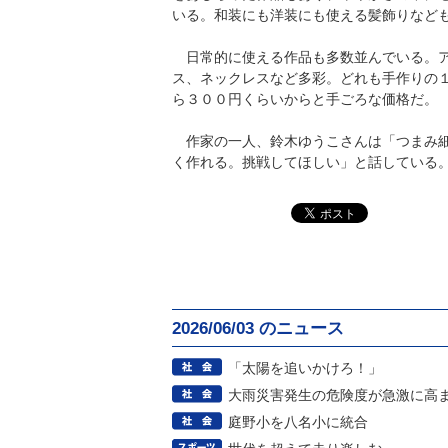
いる。和装にも洋装にも使える髪飾りなど
日常的に使える作品も多数並んでいる。ア
ス、ネックレスなど多彩。どれも手作りの
ら３００円くらいからと手ごろな価格だ。
作家の一人、鈴木ゆうこさんは「つまみ細
く作れる。挑戦してほしい」と話している
2026/06/03 のニュース
「太陽を追いかけろ！」
大雨災害発生の危険度が急激に高
庭野小を八名小に統合