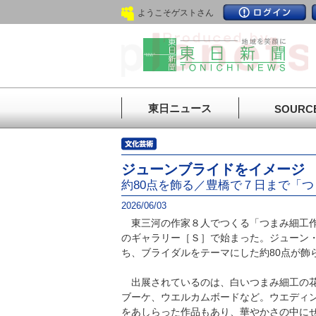
ようこそゲストさん
東日ニュース
SOURC
ジューンブライドをイメージ
約80点を飾る／豊橋で７日まで「
2026/06/03
東三河の作家８人でつくる「つまみ細工作
のギャラリー［Ｓ］で始まった。ジューン
ち、ブライダルをテーマにした約80点が飾
出展されているのは、白いつまみ細工の花
ブーケ、ウエルカムボードなど。ウエディ
をあしらった作品もあり、華やかさの中に