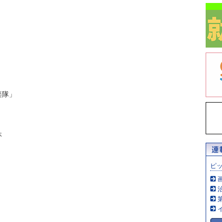
楽隊」
休
ピ