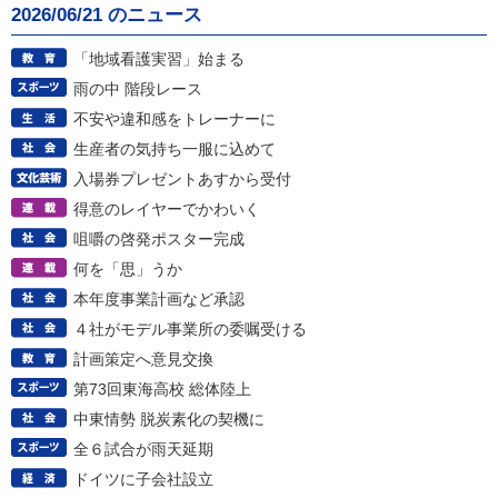
2026/06/21 のニュース
「地域看護実習」始まる
雨の中 階段レース
不安や違和感をトレーナーに
生産者の気持ち一服に込めて
入場券プレゼントあすから受付
得意のレイヤーでかわいく
咀嚼の啓発ポスター完成
何を「思」うか
本年度事業計画など承認
４社がモデル事業所の委嘱受ける
計画策定へ意見交換
第73回東海高校 総体陸上
中東情勢 脱炭素化の契機に
全６試合が雨天延期
ドイツに子会社設立