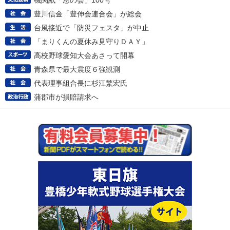
機関紙「窓の会」100号
豊川信金「豊伸会連合会」が総会
台風接近で「防災フェスタ」が中止
「まりくんの夏休み見守りＤＡＹ」
高校野球愛知大会あさって開幕
青森県で最大震度６強観測
代表理事組合長に杉江繁宏氏
蒲郡市が損賠請求へ