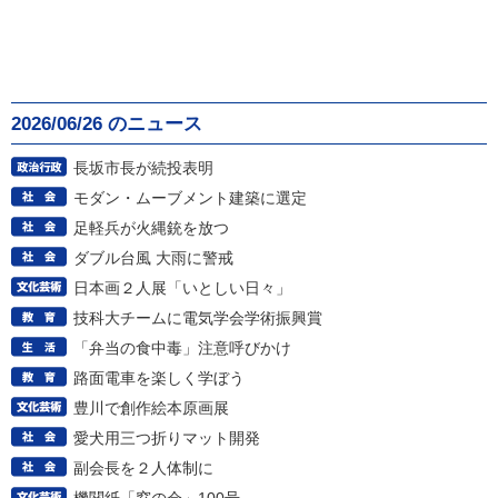
2026/06/26 のニュース
長坂市長が続投表明
モダン・ムーブメント建築に選定
足軽兵が火縄銃を放つ
ダブル台風 大雨に警戒
日本画２人展「いとしい日々」
技科大チームに電気学会学術振興賞
「弁当の食中毒」注意呼びかけ
路面電車を楽しく学ぼう
豊川で創作絵本原画展
愛犬用三つ折りマット開発
副会長を２人体制に