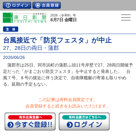
2026（令和8）年
8月7日 金曜日
台風接近で「防災フェスタ」が中止
27、28日の両日・蒲郡
2026/06/26
蒲郡市は25日、同市浜町の蒲郡ふ頭11号岸壁で27、28両日開催予
定だった「がまごおり防災フェスタ」を中止すると発表した。 台
風７号、８号の接近に伴う決定で、自衛隊艦艇の寄港も取りやめ
る。延期の予定もない。
この記事は有料会員限定です。
会員登録すると続きをお読みいただけます。