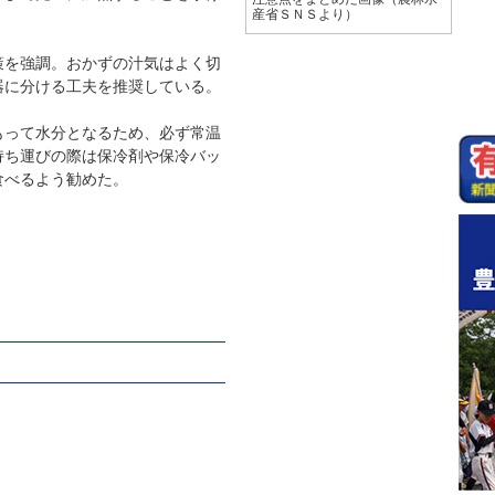
産省ＳＮＳより）
を強調。おかずの汁気はよく切
器に分ける工夫を推奨している。
って水分となるため、必ず常温
持ち運びの際は保冷剤や保冷バッ
食べるよう勧めた。