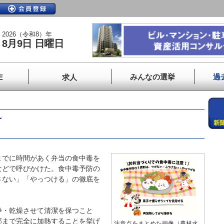
2026（令和8）年
8月9日 日曜日
みんなの選挙
過
E
求人
け
でに時間があく弁当の食中毒を
などで呼びかけた。食中毒予防の
さない」「やっつける」の徹底を
・乾燥させて清潔を保つこと
部まで完全に加熱することを挙げ
注意点をまとめた画像（農林水