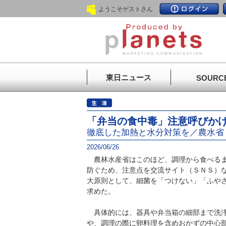
ようこそゲストさん
東日ニュース
SOURC
「弁当の食中毒」注意呼びか
徹底した加熱と水分対策を／農水省
2026/06/26
農林水産省はこのほど、調理から食べるま
防ぐため、注意点を交流サイト（ＳＮＳ）
大原則として、細菌を「つけない」「ふや
求めた。
具体的には、器具や弁当箱の細部まで洗浄
や、調理の際に卵料理を含めおかずの中心