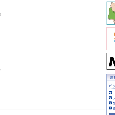
賞
止
」
ピ