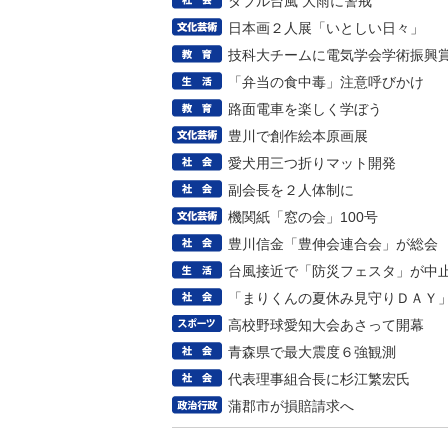
ダブル台風 大雨に警戒
日本画２人展「いとしい日々」
技科大チームに電気学会学術振興
「弁当の食中毒」注意呼びかけ
路面電車を楽しく学ぼう
豊川で創作絵本原画展
愛犬用三つ折りマット開発
副会長を２人体制に
機関紙「窓の会」100号
豊川信金「豊伸会連合会」が総会
台風接近で「防災フェスタ」が中
「まりくんの夏休み見守りＤＡＹ
高校野球愛知大会あさって開幕
青森県で最大震度６強観測
代表理事組合長に杉江繁宏氏
蒲郡市が損賠請求へ