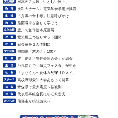
日本画２人展「いとしい日々」
技科大チームに電気学会学術振興賞
「弁当の食中毒」注意呼びかけ
路面電車を楽しく学ぼう
豊川で創作絵本原画展
愛犬用三つ折りマット開発
副会長を２人体制に
機関紙「窓の会」100号
豊川信金「豊伸会連合会」が総会
台風接近で「防災フェスタ」が中止
「まりくんの夏休み見守りＤＡＹ」
高校野球愛知大会あさって開幕
青森県で最大震度６強観測
代表理事組合長に杉江繁宏氏
蒲郡市が損賠請求へ