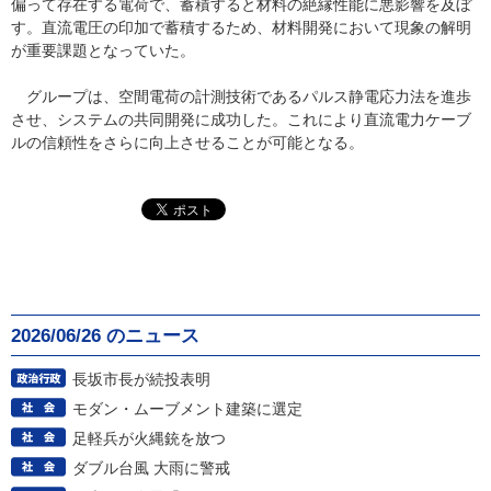
偏って存在する電荷で、蓄積すると材料の絶縁性能に悪影響を及ぼ
す。直流電圧の印加で蓄積するため、材料開発において現象の解明
が重要課題となっていた。
グループは、空間電荷の計測技術であるパルス静電応力法を進歩
させ、システムの共同開発に成功した。これにより直流電力ケーブ
ルの信頼性をさらに向上させることが可能となる。
2026/06/26 のニュース
長坂市長が続投表明
モダン・ムーブメント建築に選定
足軽兵が火縄銃を放つ
ダブル台風 大雨に警戒