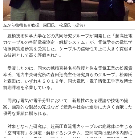
左から穂積名誉教授、森田氏、松原氏（提供）
豊橋技術科学大学などの共同研究グループが開発した「超高圧電
力ケーブルの空間電荷測定・解析システム」が、電気学会の電気学
術振興賞進歩賞を受賞した。ケーブルの信頼性向上に大きく貢献す
る技術として高く評価された。
受賞したのは、同大の穂積直裕名誉教授と住友電気工業の松原貴
幸氏、電力中央研究所の森田翔亮主任研究員らのグループ。松原氏
と森田は、いずれも２０１９年、同大電気・電子情報工学専攻博士
前期課程を卒業している。
同賞は電気や電子分野において、新規性のある理論や技術の提
案、画期的な製品の完成などで産業や社会の進歩に大きく貢献した
優秀な業績に贈られる。
対象となった研究は、超高圧直流電力ケーブルの絶縁体に生じる
「空間電荷」を測定・解析するシステム。空間電荷は絶縁体内部に