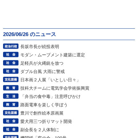
2026/06/26 のニュース
長坂市長が続投表明
モダン・ムーブメント建築に選定
足軽兵が火縄銃を放つ
ダブル台風 大雨に警戒
日本画２人展「いとしい日々」
技科大チームに電気学会学術振興賞
「弁当の食中毒」注意呼びかけ
路面電車を楽しく学ぼう
豊川で創作絵本原画展
愛犬用三つ折りマット開発
副会長を２人体制に