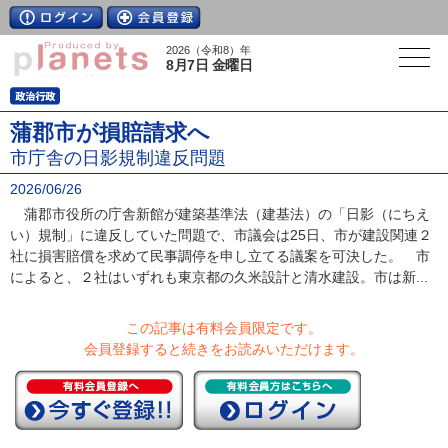
2026（令和8）年
8月7日 金曜日
蒲郡市が損賠請求へ
市庁舎の日影規制違反問題
2026/06/26
蒲郡市役所の庁舎新館が建築基準法（建基法）の「日影（にちえ
い）規制」に違反していた問題で、市議会は25日、市が建設関連２
社に損害賠償を求めて民事調停を申し立てる議案を可決した。 市
によると、２社はいずれも東京都の久米設計と清水建設。市は新...
この記事は有料会員限定です。
会員登録すると続きをお読みいただけます。