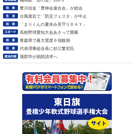
機関紙「窓の会」100号
豊川信金「豊伸会連合会」が総会
台風接近で「防災フェスタ」が中止
「まりくんの夏休み見守りＤＡＹ」
高校野球愛知大会あさって開幕
青森県で最大震度６強観測
代表理事組合長に杉江繁宏氏
蒲郡市が損賠請求へ