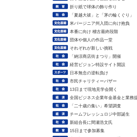
折り紙で球体の飾り作り
「夏越大祓」と「茅の輪くぐり」
米バージニア州入団に向け抱負
本番に向け 稽古最終段階
団体や個人の作品一堂
それぞれが新しい挑戦
「納涼商店街まつり」開催
経営ビジョン特設サイト開設
日本無念の逆転負け
市民チャリティーバザー
13日まで現地見学会開く
全国ビジネス企業年金基金と業務
「二十歳の集い」希望調査
チームフレッシュロジ中部誕生
新組合長に間瀬浩文氏
15日まで参加募集