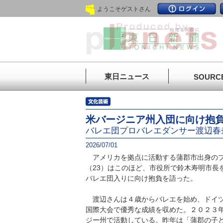
ようこそゲストさん
東日ニュース
SOURC
米バージニア州入団に向け抱
バレエ団プロバレエダンサー渡辺春
2026/07/01
アメリカを拠点に活動する蒲郡市出身のプ
（23）はこのほど、市役所で鈴木寿明市長
バレエ団入りに向け抱負を語った。
渡辺さんは４歳からバレエを始め、ドイツ
国際大会で優秀な成績を収めた。２０２３
ジー州で活動している。昨年は「蒲郡の子