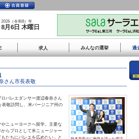
2026（令和8）年
8月6日 木曜日
みんなの選挙
過
E
求人
負
奈さん市長表敬
ロバレエダンサー渡辺春奈さん
を表敬訪問し、米バージニア州の
やニューヨークへ留学。主要な
年からプロとして米ニュージャー
どもたちにバレエを広めたい」と
鈴木市長㊧に抱負を語った渡辺