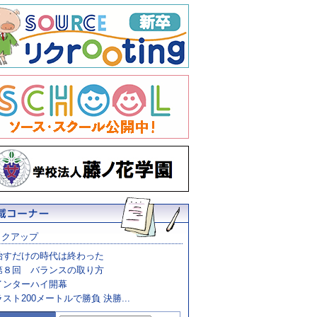
ックアップ
治すだけの時代は終わった
第８回 バランスの取り方
インターハイ開幕
ラスト200メートルで勝負 決勝...