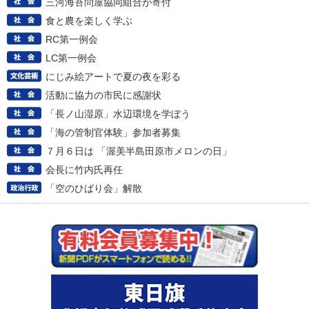
三河海苔問屋協同組合が寄付
食と農を楽しく学ぶ
RC第一例会
LC第一例会
にじみ絵アートで夏の夜を彩る
活動に協力の市民に感謝状
「長ノ山湿原」水辺環境を学ぼう
「海の管制官体験」参加者募集
７月６日は 「渥美半島田原市メロンの日」
会長に竹内氏再任
「空のひばり会」解散