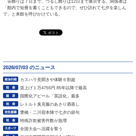
笹飾りは７日まで、つるし飾りは12日まで展示する。関係者は
「館内で短冊を書くこともできるので、ぜひ訪れて七夕を楽しん
で」と来館を呼びかけている。
2026/07/03 のニュース
カスハラ見聞きや体験６割超
賃上げ１万4755円 85年以降で最高
国際化アピール「英語化」最多
レトルト臭克服のあさり酒蒸し
豊橋・二川宿本陣で七夕の節句
特殊詐欺被害件数が急増
全国大会へ活躍を誓う