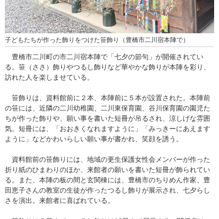
子どもたちが作った飾りをつけた笹飾り（豊橋市二川宿本陣で）
豊橋市二川町の市二川宿本陣で「七夕の節句」が開催されてい
る。笹（ささ）飾りやつるし飾りなど華やかな飾りが本陣を彩り、
訪れた人を楽しませている。
笹飾りは、資料館前に２本、本陣前に５本が設置された。本陣前
の笹には、近隣の二川幼稚園、二川東保育園、谷川保育園の園児た
ちが作った飾りや、願い事を書いた短冊が吊るされ、涼しげな雰囲
気。短冊には、「おおきくなれますように」「みっきーにあえます
ように」などかわいらしい願い事が書かれ、笑顔を誘う。
資料館前の笹飾りには、地域の更生保護女性会メンバーが作った
折り紙のひまわりのほか、来館者の願いを書いた短冊が飾られてい
る。また、本陣の板の間と玄関棟には、豊橋市のちりめん作家、豊
田恵子さんの教室の生徒が作ったつるし飾りが展示され、七夕らし
さを演出。来館者に喜ばれている。