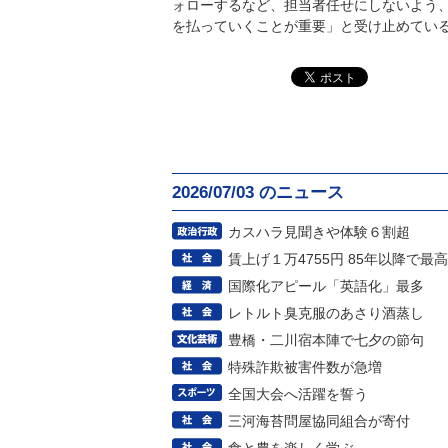
ォローするなど、担当者任せにしないよう
を払っていくことが重要」と受け止めてい
2026/07/03 のニュース
カスハラ見聞きや体験６割超
賃上げ１万4755円 85年以降で最高
国際化アピール「英語化」最多
レトルト臭克服のあさり酒蒸し
豊橋・二川宿本陣で七夕の節句
特殊詐欺被害件数が急増
全国大会へ活躍を誓う
三河海苔問屋協同組合が寄付