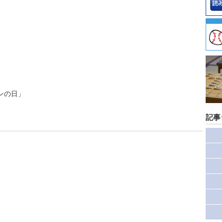
ンの日」
記事