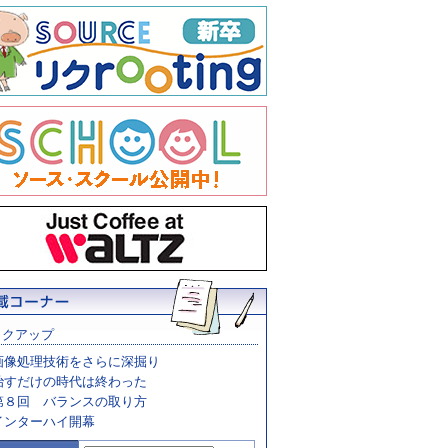
ックアップ
画像処理技術をさらに深掘り
治すだけの時代は終わった
第８回 バランスの取り方
インターハイ開幕