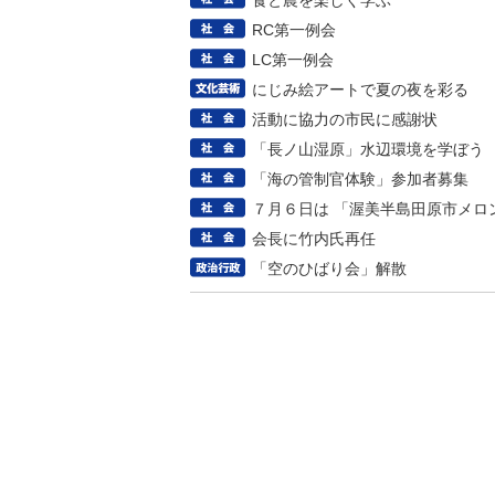
食と農を楽しく学ぶ
RC第一例会
LC第一例会
にじみ絵アートで夏の夜を彩る
活動に協力の市民に感謝状
「長ノ山湿原」水辺環境を学ぼう
「海の管制官体験」参加者募集
７月６日は 「渥美半島田原市メロ
会長に竹内氏再任
「空のひばり会」解散