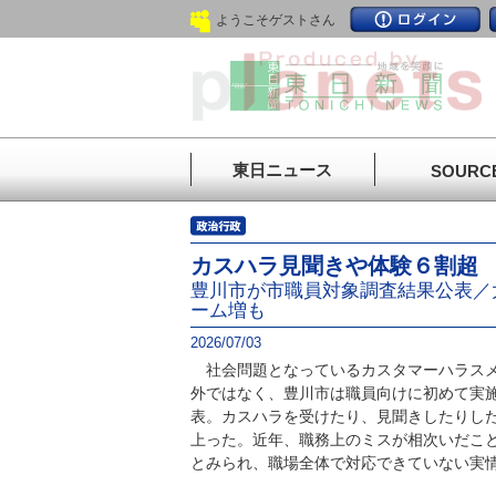
ようこそゲストさん
東日ニュース
SOURC
カスハラ見聞きや体験６割超
豊川市が市職員対象調査結果公表／
ーム増も
2026/07/03
社会問題となっているカスタマーハラスメ
外ではなく、豊川市は職員向けに初めて実
表。カスハラを受けたり、見聞きしたりした
上った。近年、職務上のミスが相次いだこ
とみられ、職場全体で対応できていない実