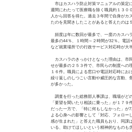
市はカスハラ防止対策マニュアルの策定に
週間にわたって医療職を除く職員約１３０
人から回答を得た。過去３年間で自身がカ
たのを見聞きしたことがあると答えたのは
頻度は年に数回が最多で、一度のカスハラ
最多の44％、１時間～２時間が32％。電
など就業場所での行政サービス対応時が大
カスハラのきっかけとなった理由は、市民
せが最多の２５３件で、市民らの制度への
１６件。職員による窓口や電話対応時におけ
繰り返しのしつこい言動や威圧的な言動、
が多かった。
調査を行った総務部人事課は、職場がどの
「要望を聞いたり相談に乗った」が１７９件
だった一方で、「特に何もしなかった」が7
よる心身への影響として「対応、フォロー
感が生まれた」と答えた職員もおり、同課
いる、助けてほしいという精神的なものも