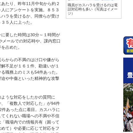
あたり、昨年11月中旬から約２
職員がカスハラを受けるのは電
０人にアンケートを実施。８５３
話対応時も多い（写真はイメー
ジ）
スハラを受けるか、同僚らが受け
５３５人に上った。
に要した時間は30分～１時間が
話やメールでの対応時や、課内窓口
半を占めた。
らからの不満のはけ口や嫌がら
理解不足が１６１件、勘違いが１
る職務上のミスも54件あった。
脅迫や中傷といった精神的な攻撃
ような対応をしたかの質問に
、「複数人で対応した」が94件
2件あった点に着目。カスハラに
してくれない職場への不満や不信
は「職場内での情報共有（困って
含めて）や必要に応じて対応をフ