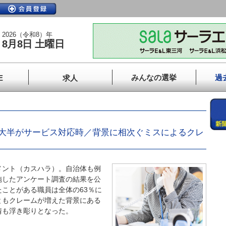
2026（令和8）年
8月8日 土曜日
みんなの選挙
過
E
求人
大半がサービス対応時／背景に相次ぐミスによるクレ
ント（カスハラ）。自治体も例
施したアンケート調査の結果を公
ことがある職員は全体の63％に
ともクレームが増えた背景にある
情も浮き彫りとなった。