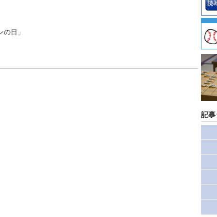
ンの日」
記事