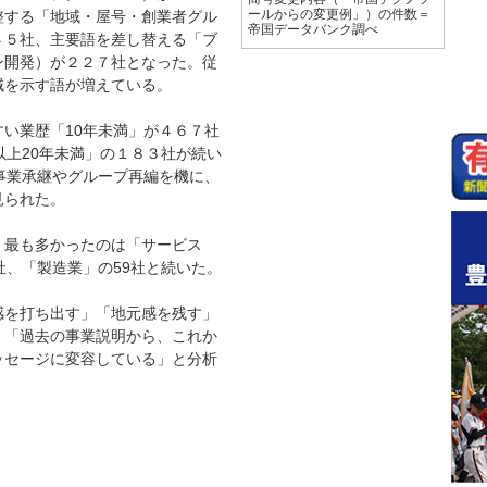
整する「地域・屋号・創業者グル
ールからの変更例」）の件数＝
帝国データバンク調べ
４５社、主要語を差し替える「ブ
ン開発）が２２７社となった。従
域を示す語が増えている。
い業歴「10年未満」が４６７社
以上20年未満」の１８３社が続い
事業承継やグループ再編を機に、
見られた。
最も多かったのは「サービス
社、「製造業」の59社と続いた。
を打ち出す」「地元感を残す」
、「過去の事業説明から、これか
ッセージに変容している」と分析