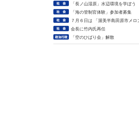
「長ノ山湿原」水辺環境を学ぼう
「海の管制官体験」参加者募集
７月６日は 「渥美半島田原市メロ
会長に竹内氏再任
「空のひばり会」解散