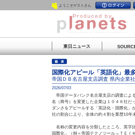
ようこそゲストさん
東日ニュース
SOURC
国際化アピール「英語化」最
帝国ＤＢ名古屋支店調査 県内企業社
2026/07/03
帝国データバンク名古屋支店の調査による
名（商号）を変更した企業は１０４６社だ
ダンさをアピールする「英語化・国際化」
社の割合に上り、全体の約４割を業歴10年
名称の変更内容を分類したところ、英字比
国際化」（例＝帝国テクノツール→ＴＥＩ