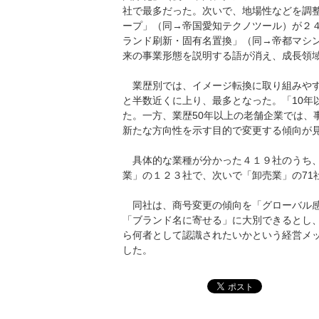
社で最多だった。次いで、地場性などを調
ープ」（同→帝国愛知テクノツール）が２
ランド刷新・固有名置換」（同→帝都マシ
来の事業形態を説明する語が消え、成長領
業歴別では、イメージ転換に取り組みやす
と半数近くに上り、最多となった。「10年
た。一方、業歴50年以上の老舗企業では、
新たな方向性を示す目的で変更する傾向が
具体的な業種が分かった４１９社のうち、
業」の１２３社で、次いで「卸売業」の71
同社は、商号変更の傾向を「グローバル感
「ブランド名に寄せる」に大別できるとし
ら何者として認識されたいかという経営メ
した。