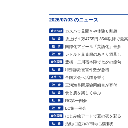
2026/07/03 のニュース
カスハラ見聞きや体験６割超
賃上げ１万4755円 85年以降で最高
国際化アピール「英語化」最多
レトルト臭克服のあさり酒蒸し
豊橋・二川宿本陣で七夕の節句
特殊詐欺被害件数が急増
全国大会へ活躍を誓う
三河海苔問屋協同組合が寄付
食と農を楽しく学ぶ
RC第一例会
LC第一例会
にじみ絵アートで夏の夜を彩る
活動に協力の市民に感謝状