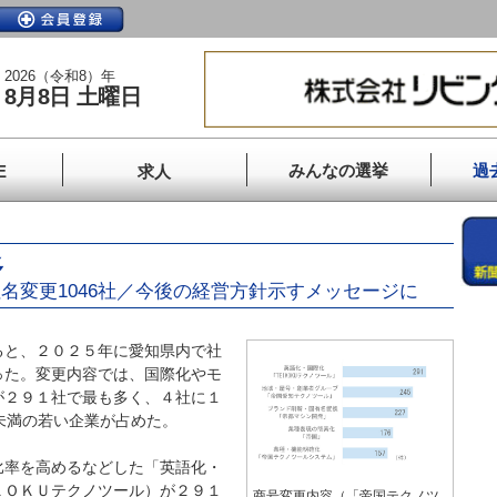
2026（令和8）年
8月8日 土曜日
みんなの選挙
過
E
求人
多
名変更1046社／今後の経営方針示すメッセージに
と、２０２５年に愛知県内で社
った。変更内容では、国際化やモ
が２９１社で最も多く、４社に１
未満の若い企業が占めた。
率を高めるなどした「英語化・
ＫＯＫＵテクノツール）が２９１
商号変更内容（「帝国テクノツ