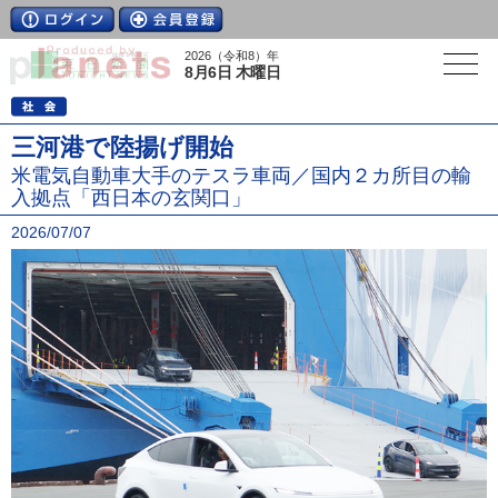
2026（令和8）年
8月6日 木曜日
三河港で陸揚げ開始
米電気自動車大手のテスラ車両／国内２カ所目の輸
入拠点「西日本の玄関口」
2026/07/07