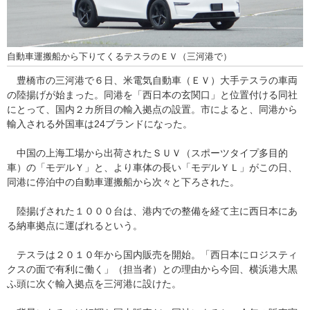
自動車運搬船から下りてくるテスラのＥＶ（三河港で）
豊橋市の三河港で６日、米電気自動車（ＥＶ）大手テスラの車両
の陸揚げが始まった。同港を「西日本の玄関口」と位置付ける同社
にとって、国内２カ所目の輸入拠点の設置。市によると、同港から
輸入される外国車は24ブランドになった。
中国の上海工場から出荷されたＳＵＶ（スポーツタイプ多目的
車）の「モデルＹ」と、より車体の長い「モデルＹＬ」がこの日、
同港に停泊中の自動車運搬船から次々と下ろされた。
陸揚げされた１０００台は、港内での整備を経て主に西日本にあ
る納車拠点に運ばれるという。
テスラは２０１０年から国内販売を開始。「西日本にロジスティ
クスの面で有利に働く」（担当者）との理由から今回、横浜港大黒
ふ頭に次ぐ輸入拠点を三河港に設けた。