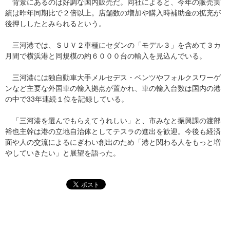
背景にあるのは好調な国内販売だ。同社によると、今年の販売実
績は昨年同期比で２倍以上。店舗数の増加や購入時補助金の拡充が
後押ししたとみられるという。
三河港では、ＳＵＶ２車種にセダンの「モデル３」を含めて３カ
月間で横浜港と同規模の約６０００台の輸入を見込んでいる。
三河港には独自動車大手メルセデス・ベンツやフォルクスワーゲ
ンなど主要な外国車の輸入拠点が置かれ、車の輸入台数は国内の港
の中で33年連続１位を記録している。
「三河港を選んでもらえてうれしい」と、市みなと振興課の渡部
裕也主幹は港の立地自治体としてテスラの進出を歓迎。今後も経済
面や人の交流によるにぎわい創出のため「港と関わる人をもっと増
やしていきたい」と展望を語った。