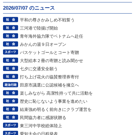
2026/07/07 のニュース
平和の尊さかみしめ不戦誓う
三河港で陸揚げ開始
青年海外協力隊でベトナムへ赴任
みかんの湯９日オープン
バスケットゴールとコート寄贈
大型絵本２冊の寄贈と読み聞かせ
七夕に交通安全願う
打ち上げ花火の協賛整理券寄付
田原市議選に公認候補を擁立へ
楽しみながら 高潔性持って共に活動を
歴史に恥じないよう事業を進めたい
結束強め明るく前向きにクラブ運営を
民間協力者に感謝状贈る
東三河中学校総体陸上
愛知大会の日程発表