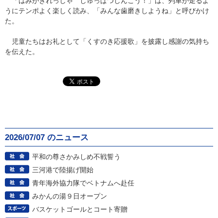
「はみがきれっしゃ しゅっぱつしんこう！」は、列車が走るよ
うにテンポよく楽しく読み、「みんな歯磨きしようね」と呼びかけ
た。
児童たちはお礼として「くすのき応援歌」を披露し感謝の気持ち
を伝えた。
2026/07/07 のニュース
平和の尊さかみしめ不戦誓う
三河港で陸揚げ開始
青年海外協力隊でベトナムへ赴任
みかんの湯９日オープン
バスケットゴールとコート寄贈