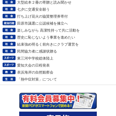
大型絵本２冊の寄贈と読み聞かせ
七夕に交通安全願う
打ち上げ花火の協賛整理券寄付
田原市議選に公認候補を擁立へ
楽しみながら 高潔性持って共に活動を
歴史に恥じないよう事業を進めたい
結束強め明るく前向きにクラブ運営を
民間協力者に感謝状贈る
東三河中学校総体陸上
愛知大会の日程発表
表浜海岸の自然観察会
「熱中症対策」について