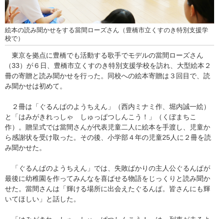
絵本の読み聞かせをする當間ローズさん（豊橋市立くすのき特別支援学
校で）
東京を拠点に豊橋でも活動する歌手でモデルの當間ローズさん
（33）が６日、豊橋市立くすのき特別支援学校を訪れ、大型絵本２
冊の寄贈と読み聞かせを行った。同校への絵本寄贈は３回目で、読
み聞かせは初めて。
２冊は「ぐるんぱのようちえん」（西内ミナミ作、堀内誠一絵）
と「はみがきれっしゃ しゅっぱつしんこう！」（くぼまちこ
作）。贈呈式では當間さんが代表児童二人に絵本を手渡し、児童か
ら感謝状を受け取った。その後、小学部４年の児童25人に２冊を読
み聞かせた。
「ぐるんぱのようちえん」では、失敗ばかりの主人公ぐるんぱが
最後に幼稚園を作ってみんなを喜ばせる物語をじっくりと読み聞か
せた。當間さんは「輝ける場所に出会えたぐるんぱ。皆さんにも輝
いてほしい」と話した。