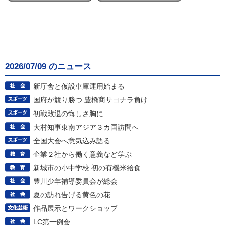
2026/07/09 のニュース
新庁舎と仮設車庫運用始まる
国府が競り勝つ 豊橋商サヨナラ負け
初戦敗退の悔しさ胸に
大村知事東南アジア３カ国訪問へ
全国大会へ意気込み語る
企業２社から働く意義など学ぶ
新城市の小中学校 初の有機米給食
豊川少年補導委員会が総会
夏の訪れ告げる黄色の花
作品展示とワークショップ
LC第一例会