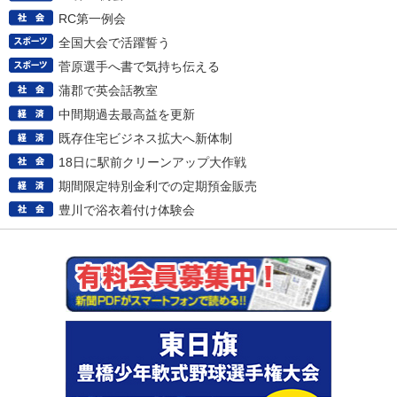
RC第一例会
全国大会で活躍誓う
菅原選手へ書で気持ち伝える
蒲郡で英会話教室
中間期過去最高益を更新
既存住宅ビジネス拡大へ新体制
18日に駅前クリーンアップ大作戦
期間限定特別金利での定期預金販売
豊川で浴衣着付け体験会