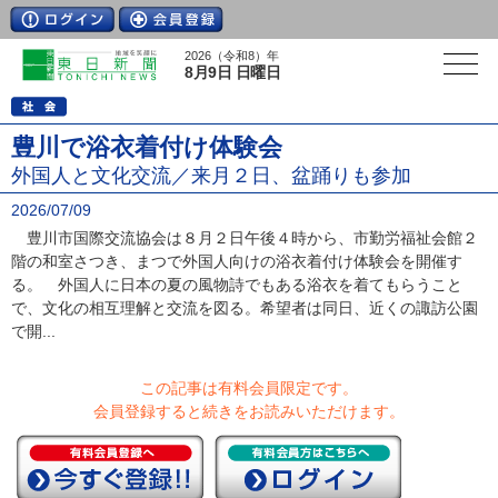
2026（令和8）年
8月9日 日曜日
豊川で浴衣着付け体験会
外国人と文化交流／来月２日、盆踊りも参加
2026/07/09
豊川市国際交流協会は８月２日午後４時から、市勤労福祉会館２
階の和室さつき、まつで外国人向けの浴衣着付け体験会を開催す
る。 外国人に日本の夏の風物詩でもある浴衣を着てもらうこと
で、文化の相互理解と交流を図る。希望者は同日、近くの諏訪公園
で開...
この記事は有料会員限定です。
会員登録すると続きをお読みいただけます。