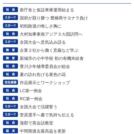
新庁舎と仮設車庫運用始まる
国府が競り勝つ 豊橋商サヨナラ負け
初戦敗退の悔しさ胸に
大村知事東南アジア３カ国訪問へ
全国大会へ意気込み語る
企業２社から働く意義など学ぶ
新城市の小中学校 初の有機米給食
豊川少年補導委員会が総会
夏の訪れ告げる黄色の花
作品展示とワークショップ
LC第一例会
RC第一例会
全国大会で活躍誓う
菅原選手へ書で気持ち伝える
蒲郡で英会話教室
中間期過去最高益を更新