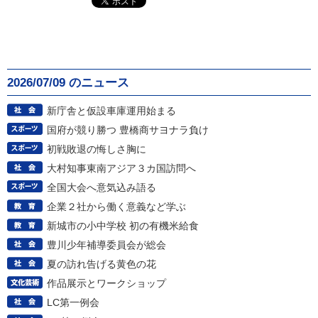
2026/07/09 のニュース
新庁舎と仮設車庫運用始まる
国府が競り勝つ 豊橋商サヨナラ負け
初戦敗退の悔しさ胸に
大村知事東南アジア３カ国訪問へ
全国大会へ意気込み語る
企業２社から働く意義など学ぶ
新城市の小中学校 初の有機米給食
豊川少年補導委員会が総会
夏の訪れ告げる黄色の花
作品展示とワークショップ
LC第一例会