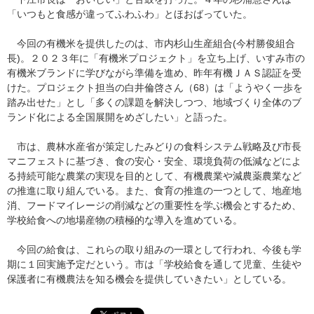
「いつもと食感が違ってふわふわ」とほおばっていた。
今回の有機米を提供したのは、市内杉山生産組合(今村勝俊組合
長)。２０２３年に「有機米プロジェクト」を立ち上げ、いすみ市の
有機米ブランドに学びながら準備を進め、昨年有機ＪＡＳ認証を受
けた。プロジェクト担当の白井倫啓さん（68）は「ようやく一歩を
踏み出せた」とし「多くの課題を解決しつつ、地域づくり全体のブ
ランド化による全国展開をめざしたい」と語った。
市は、農林水産省が策定したみどりの食料システム戦略及び市長
マニフェストに基づき、食の安心・安全、環境負荷の低減などによ
る持続可能な農業の実現を目的として、有機農業や減農薬農業など
の推進に取り組んでいる。また、食育の推進の一つとして、地産地
消、フードマイレージの削減などの重要性を学ぶ機会とするため、
学校給食への地場産物の積極的な導入を進めている。
今回の給食は、これらの取り組みの一環として行われ、今後も学
期に１回実施予定だという。市は「学校給食を通して児童、生徒や
保護者に有機農法を知る機会を提供していきたい」としている。