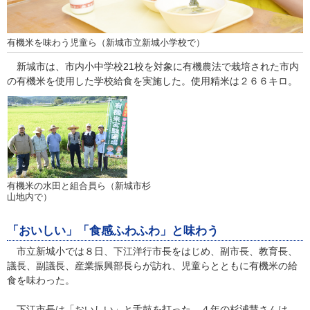
有機米を味わう児童ら（新城市立新城小学校で）
新城市は、市内小中学校21校を対象に有機農法で栽培された市内
の有機米を使用した学校給食を実施した。使用精米は２６６キロ。
有機米の水田と組合員ら（新城市杉
山地内で）
「おいしい」「食感ふわふわ」と味わう
市立新城小では８日、下江洋行市長をはじめ、副市長、教育長、
議長、副議長、産業振興部長らが訪れ、児童らとともに有機米の給
食を味わった。
下江市長は「おいしい」と舌鼓を打った。４年の杉浦慧さんは