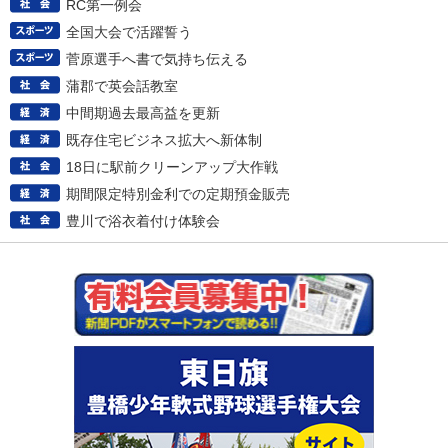
RC第一例会
全国大会で活躍誓う
菅原選手へ書で気持ち伝える
蒲郡で英会話教室
中間期過去最高益を更新
既存住宅ビジネス拡大へ新体制
18日に駅前クリーンアップ大作戦
期間限定特別金利での定期預金販売
豊川で浴衣着付け体験会