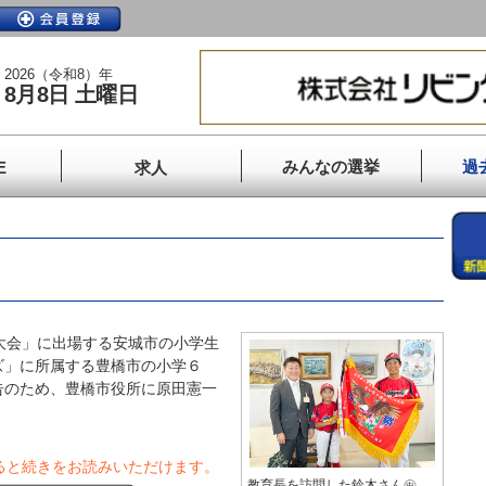
2026（令和8）年
8月8日 土曜日
みんなの選挙
過
E
求人
大会」に出場する安城市の小学生
ズ」に所属する豊橋市の小学６
告のため、豊橋市役所に原田憲一
ると続きをお読みいただけます。
教育長を訪問した鈴木さん㊥