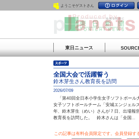
ようこそゲストさん
東日ニュース
SOURC
全国大会で活躍誓う
鈴木芽生さん教育長を訪問
2026/07/09
「第40回全日本小学生女子ソフトボール
女子ソフトボールチーム「安城エンジェル
年、鈴木芽生（めい）さんが７日、出場報
教育長を訪問した。 鈴木さんは「全国...
この記事は有料会員限定です。
会員登録す