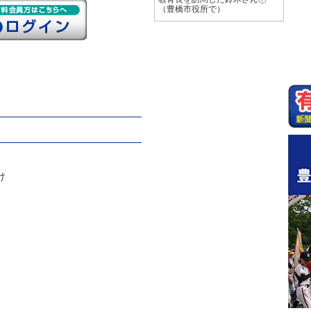
（豊橋市役所で）
け