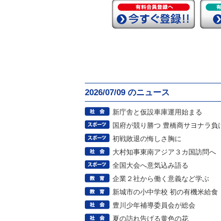
2026/07/09 のニュース
新庁舎と仮設車庫運用始まる
国府が競り勝つ 豊橋商サヨナラ負
初戦敗退の悔しさ胸に
大村知事東南アジア３カ国訪問へ
全国大会へ意気込み語る
企業２社から働く意義など学ぶ
新城市の小中学校 初の有機米給食
豊川少年補導委員会が総会
夏の訪れ告げる黄色の花