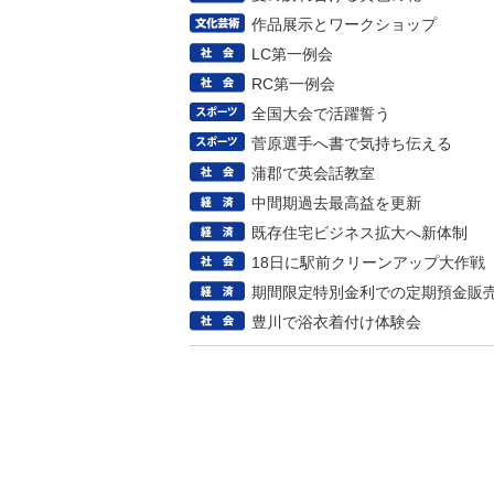
作品展示とワークショップ
LC第一例会
RC第一例会
全国大会で活躍誓う
菅原選手へ書で気持ち伝える
蒲郡で英会話教室
中間期過去最高益を更新
既存住宅ビジネス拡大へ新体制
18日に駅前クリーンアップ大作戦
期間限定特別金利での定期預金販
豊川で浴衣着付け体験会