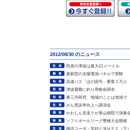
2012/08/30 のニュース
田原の津波は最大22メートル
最新型の太陽電池パネルで実験
高速バス「ほの国号」乗客２万人
津波避難に釣り用救命胴衣
東三河研究、地域のことは地域で
がん受診率向上へ講演会
かわしん音楽クが青山病院で演奏
ソフトボールリーグ豊橋大会開催
物語コーポ・笑顔と涙ＨＰＣ（下