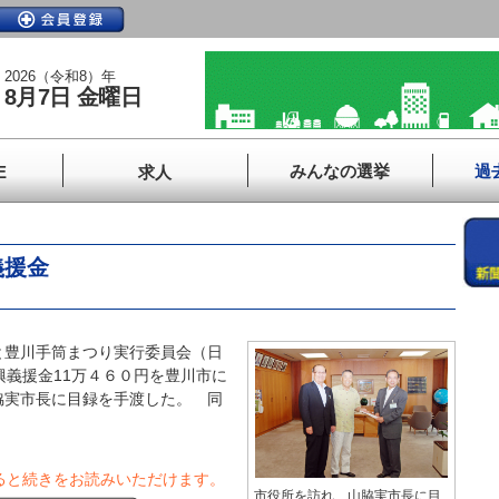
2026（令和8）年
8月7日 金曜日
みんなの選挙
過
E
求人
義援金
豊川手筒まつり実行委員会（日
興義援金11万４６０円を豊川市に
脇実市長に目録を手渡した。 同
ると続きをお読みいただけます。
市役所を訪れ、山脇実市長に目