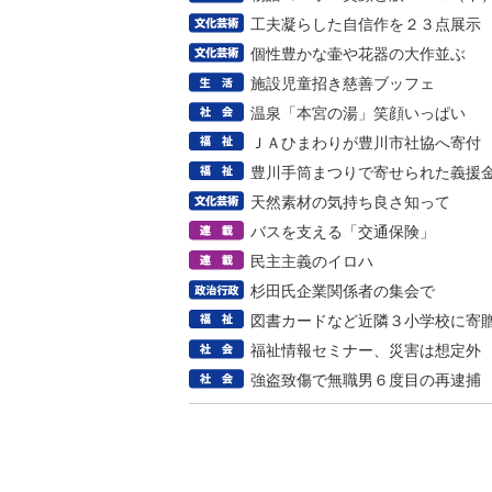
工夫凝らした自信作を２３点展示
個性豊かな壷や花器の大作並ぶ
施設児童招き慈善ブッフェ
温泉「本宮の湯」笑顔いっぱい
ＪＡひまわりが豊川市社協へ寄付
豊川手筒まつりで寄せられた義援
天然素材の気持ち良さ知って
バスを支える「交通保険」
民主主義のイロハ
杉田氏企業関係者の集会で
図書カードなど近隣３小学校に寄
福祉情報セミナー、災害は想定外
強盗致傷で無職男６度目の再逮捕