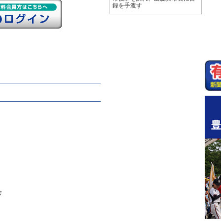
録を手渡す
会
）