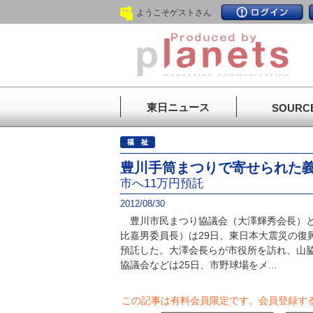
ようこそゲストさん
東日ニュース
SOURC
豊川手筒まつりで寄せられた
市へ11万円預託
2012/08/30
豊川市民まつり協議会（大澤輝秀会長）と
比嘉男委員長）は29日、東日本大震災の復
預託した。大澤会長らが市役所を訪れ、山
協議会などは25日、市野球場をメ...
この記事は有料会員限定です。
会員登録す