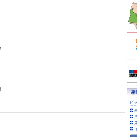
金
贈
ピ