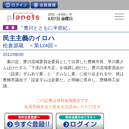
2026（令和8）年
8月7日 金曜日
『豊川とともに半世紀』
民主主義のイロハ
松倉源蔵 ＜第124回＞
2012/08/30
案の定、豊川流域委員会委員として出席した豊橋市長、早川勝さ
んはひたすら「下流の水不足」を強調し続けた。豊川流域委員会が
「（設楽）ダムあり案」と「ダムなし案」に絞り込まれるや、彼は
豊橋市議会で「設楽ダムは必要だ」と明確に答弁し、豊橋商工会
議...
この記事は有料会員限定です。
会員登録すると続きをお読みいただけます。