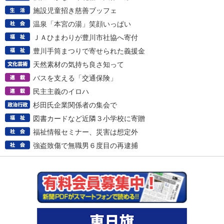
施設児童招き慈善ブッフェ
温泉「本宮の湯」笑顔いっぱい
ＪＡひまわりが豊川市社協へ寄付
豊川手筒まつりで寄せられた義援金
天然素材の気持ち良さ知って
バスを支える「交通保険」
民主主義のイロハ
杉田氏企業関係者の集会で
図書カードなど近隣３小学校に寄贈
福祉情報セミナー、災害は想定外
強盗致傷で無職男６度目の再逮捕