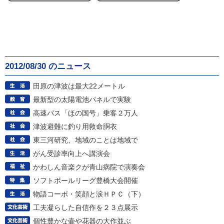
2012/08/30 のニュース
田原の津波は最大22メートル
最新型の太陽電池パネルで実験
高速バス「ほの国号」乗客２万人
津波避難に釣り用救命胴衣
東三河研究、地域のことは地域で
がん受診率向上へ講演会
かわしん音楽クが青山病院で演奏会
ソフトボールリーグ豊橋大会開催
物語コーポ・笑顔と涙ＨＰＣ（下）
工夫凝らした自信作を２３点展示
個性豊かな壷や花器の大作並ぶ