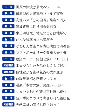
田原の津波は最大22メートル
最新型の太陽電池パネルで実験
高速バス「ほの国号」乗客２万人
津波避難に釣り用救命胴衣
東三河研究、地域のことは地域で
がん受診率向上へ講演会
かわしん音楽クが青山病院で演奏会
ソフトボールリーグ豊橋大会開催
物語コーポ・笑顔と涙ＨＰＣ（下）
工夫凝らした自信作を２３点展示
個性豊かな壷や花器の大作並ぶ
施設児童招き慈善ブッフェ
温泉「本宮の湯」笑顔いっぱい
ＪＡひまわりが豊川市社協へ寄付
豊川手筒まつりで寄せられた義援金
天然素材の気持ち良さ知って