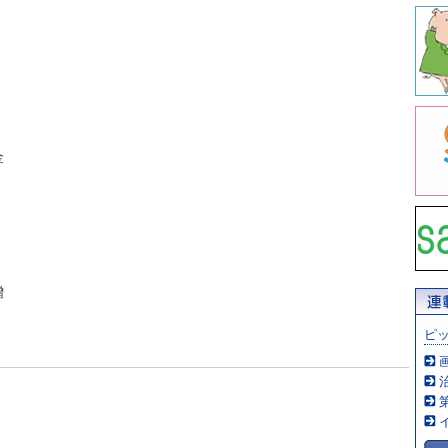
金
贈
ピ