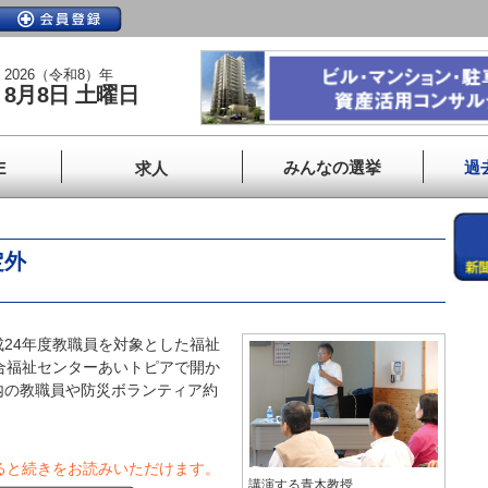
2026（令和8）年
8月8日 土曜日
みんなの選挙
過
E
求人
定外
24年度教職員を対象とした福祉
合福祉センターあいトピアで開か
内の教職員や防災ボランティア約
ると続きをお読みいただけます。
講演する青木教授