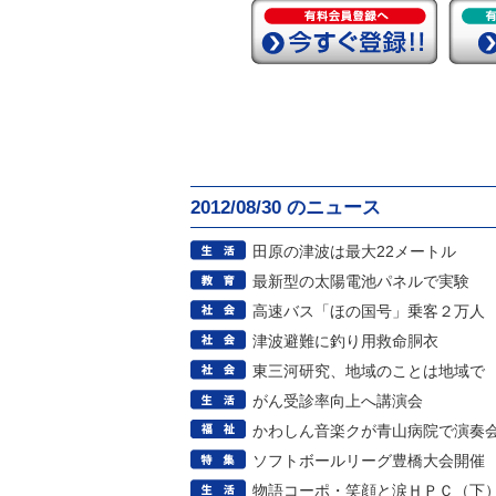
2012/08/30 のニュース
田原の津波は最大22メートル
最新型の太陽電池パネルで実験
高速バス「ほの国号」乗客２万人
津波避難に釣り用救命胴衣
東三河研究、地域のことは地域で
がん受診率向上へ講演会
かわしん音楽クが青山病院で演奏
ソフトボールリーグ豊橋大会開催
物語コーポ・笑顔と涙ＨＰＣ（下