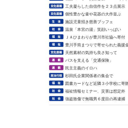
工夫凝らした自信作を２３点展示
個性豊かな壷や花器の大作並ぶ
施設児童招き慈善ブッフェ
温泉「本宮の湯」笑顔いっぱい
ＪＡひまわりが豊川市社協へ寄付
豊川手筒まつりで寄せられた義援
天然素材の気持ち良さ知って
バスを支える「交通保険」
民主主義のイロハ
杉田氏企業関係者の集会で
図書カードなど近隣３小学校に寄
福祉情報セミナー、災害は想定外
強盗致傷で無職男６度目の再逮捕