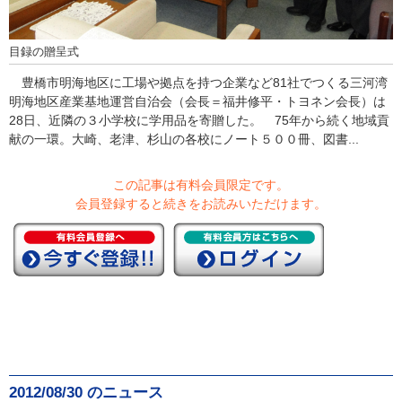
目録の贈呈式
豊橋市明海地区に工場や拠点を持つ企業など81社でつくる三河湾
明海地区産業基地運営自治会（会長＝福井修平・トヨネン会長）は
28日、近隣の３小学校に学用品を寄贈した。 75年から続く地域貢
献の一環。大崎、老津、杉山の各校にノート５００冊、図書...
この記事は有料会員限定です。
会員登録すると続きをお読みいただけます。
2012/08/30 のニュース