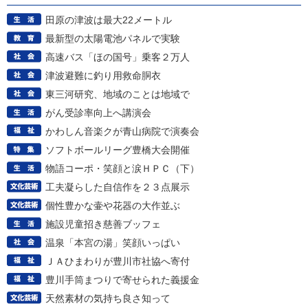
田原の津波は最大22メートル
最新型の太陽電池パネルで実験
高速バス「ほの国号」乗客２万人
津波避難に釣り用救命胴衣
東三河研究、地域のことは地域で
がん受診率向上へ講演会
かわしん音楽クが青山病院で演奏会
ソフトボールリーグ豊橋大会開催
物語コーポ・笑顔と涙ＨＰＣ（下）
工夫凝らした自信作を２３点展示
個性豊かな壷や花器の大作並ぶ
施設児童招き慈善ブッフェ
温泉「本宮の湯」笑顔いっぱい
ＪＡひまわりが豊川市社協へ寄付
豊川手筒まつりで寄せられた義援金
天然素材の気持ち良さ知って