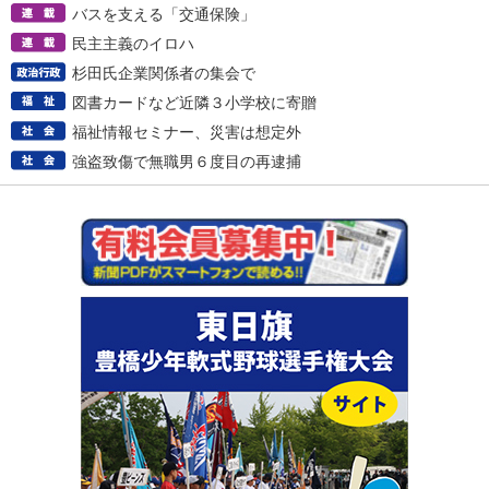
バスを支える「交通保険」
民主主義のイロハ
杉田氏企業関係者の集会で
図書カードなど近隣３小学校に寄贈
福祉情報セミナー、災害は想定外
強盗致傷で無職男６度目の再逮捕