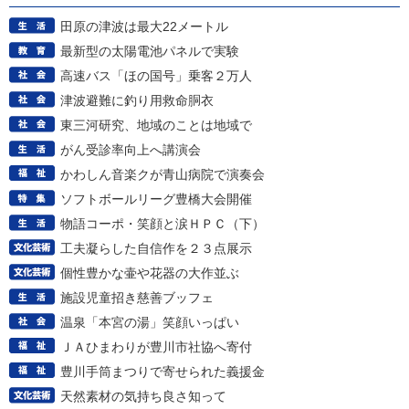
田原の津波は最大22メートル
最新型の太陽電池パネルで実験
高速バス「ほの国号」乗客２万人
津波避難に釣り用救命胴衣
東三河研究、地域のことは地域で
がん受診率向上へ講演会
かわしん音楽クが青山病院で演奏会
ソフトボールリーグ豊橋大会開催
物語コーポ・笑顔と涙ＨＰＣ（下）
工夫凝らした自信作を２３点展示
個性豊かな壷や花器の大作並ぶ
施設児童招き慈善ブッフェ
温泉「本宮の湯」笑顔いっぱい
ＪＡひまわりが豊川市社協へ寄付
豊川手筒まつりで寄せられた義援金
天然素材の気持ち良さ知って