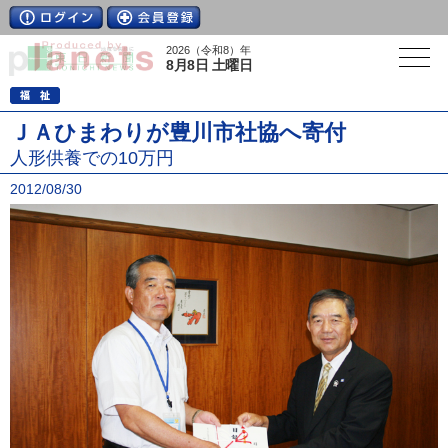
2026（令和8）年
8月8日 土曜日
ＪＡひまわりが豊川市社協へ寄付
人形供養での10万円
2012/08/30