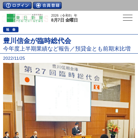
2026（令和8）年
8月7日 金曜日
豊川信金が臨時総代会
今年度上半期業績など報告／預貸金とも前期末比増
2022/11/25