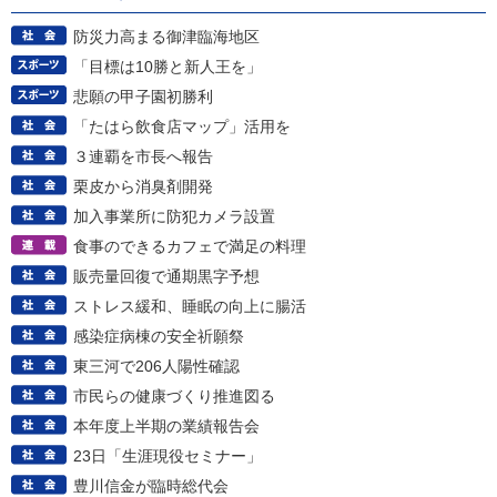
防災力高まる御津臨海地区
「目標は10勝と新人王を」
悲願の甲子園初勝利
「たはら飲食店マップ」活用を
３連覇を市長へ報告
栗皮から消臭剤開発
加入事業所に防犯カメラ設置
食事のできるカフェで満足の料理
販売量回復で通期黒字予想
ストレス緩和、睡眠の向上に腸活
感染症病棟の安全祈願祭
東三河で206人陽性確認
市民らの健康づくり推進図る
本年度上半期の業績報告会
23日「生涯現役セミナー」
豊川信金が臨時総代会