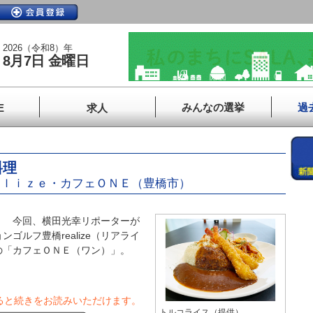
2026（令和8）年
8月7日 金曜日
みんなの選挙
過
E
求人
料理
ａｌｉｚｅ・カフェＯＮＥ（豊橋市）
】 今回、横田光幸リポーターが
ルフ豊橋realize（リアライ
の「カフェＯＮＥ（ワン）」。
ると続きをお読みいただけます。
トルコライス（提供）