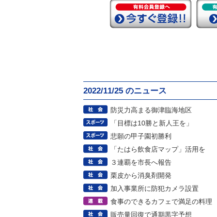
2022/11/25 のニュース
防災力高まる御津臨海地区
「目標は10勝と新人王を」
悲願の甲子園初勝利
「たはら飲食店マップ」活用を
３連覇を市長へ報告
栗皮から消臭剤開発
加入事業所に防犯カメラ設置
食事のできるカフェで満足の料理
販売量回復で通期黒字予想