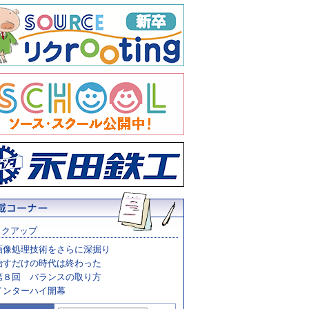
ックアップ
画像処理技術をさらに深掘り
治すだけの時代は終わった
第８回 バランスの取り方
インターハイ開幕