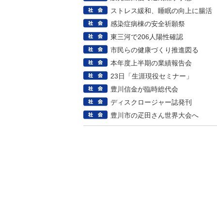
ストレス緩和、睡眠の向上に腸活
感染症病棟の安全祈願祭
東三河で206人陽性確認
市民らの健康づくり推進図る
本年度上半期の業績報告会
23日「生涯現役セミナー」
豊川信金が臨時総代会
ディスクロージャー誌発刊
豊川市の疋田さん世界大会へ