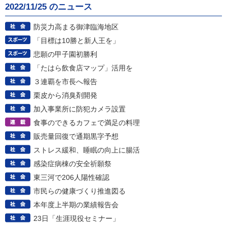
2022/11/25 のニュース
防災力高まる御津臨海地区
「目標は10勝と新人王を」
悲願の甲子園初勝利
「たはら飲食店マップ」活用を
３連覇を市長へ報告
栗皮から消臭剤開発
加入事業所に防犯カメラ設置
食事のできるカフェで満足の料理
販売量回復で通期黒字予想
ストレス緩和、睡眠の向上に腸活
感染症病棟の安全祈願祭
東三河で206人陽性確認
市民らの健康づくり推進図る
本年度上半期の業績報告会
23日「生涯現役セミナー」