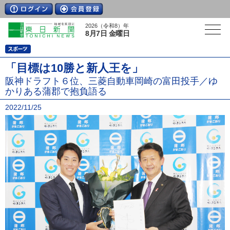
2026（令和8）年
8月7日 金曜日
「目標は10勝と新人王を」
阪神ドラフト６位、三菱自動車岡崎の富田投手／ゆ
かりある蒲郡で抱負語る
2022/11/25