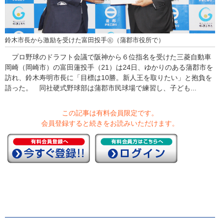
鈴木市長から激励を受けた富田投手㊧（蒲郡市役所で）
プロ野球のドラフト会議で阪神から６位指名を受けた三菱自動車
岡崎（岡崎市）の富田蓮投手（21）は24日、ゆかりのある蒲郡市を
訪れ、鈴木寿明市長に「目標は10勝。新人王を取りたい」と抱負を
語った。 同社硬式野球部は蒲郡市民球場で練習し、子ども...
この記事は有料会員限定です。
会員登録すると続きをお読みいただけます。