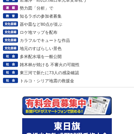
岩瀬淳一郎氏の旭日単光章受章祝う
勢力図「分析」で
知るラボの参加者募集
器や皿など80点が並ぶ
ロケ地マップを配布
カラフルでキュートな作品
地元のすばらしい景色
多米配水場を一般公開
雑木林が焼ける 不審火の可能性
東三河で新たに73人の感染確認
トルコ・シリア地震の救援金