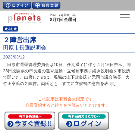
2026（令和8）年
8月7日 金曜日
２陣営出席
田原市長選説明会
2023/03/12
田原市選挙管理委員会は10日、任期満了に伴う４月16日告示、同
23日投開票の市長選の選挙運動・立候補事務手続き説明会を市役所
で開いた。出席したのは、現職の山下政良氏と元同市議会議長、大
竹正章氏の２陣営。両氏とも、すでに立候補の意向を表明し...
この記事は有料会員限定です。
会員登録すると続きをお読みいただけます。