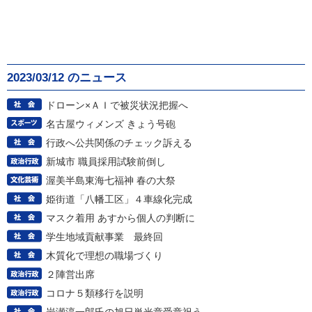
2023/03/12 のニュース
ドローン×ＡＩで被災状況把握へ
名古屋ウィメンズ きょう号砲
行政へ公共関係のチェック訴える
新城市 職員採用試験前倒し
渥美半島東海七福神 春の大祭
姫街道「八幡工区」４車線化完成
マスク着用 あすから個人の判断に
学生地域貢献事業 最終回
木質化で理想の職場づくり
２陣営出席
コロナ５類移行を説明