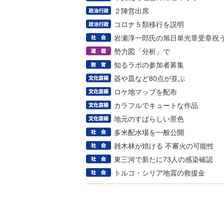
２陣営出席
コロナ５類移行を説明
岩瀬淳一郎氏の旭日単光章受章祝
勢力図「分析」で
知るラボの参加者募集
器や皿など80点が並ぶ
ロケ地マップを配布
カラフルでキュートな作品
地元のすばらしい景色
多米配水場を一般公開
雑木林が焼ける 不審火の可能性
東三河で新たに73人の感染確認
トルコ・シリア地震の救援金