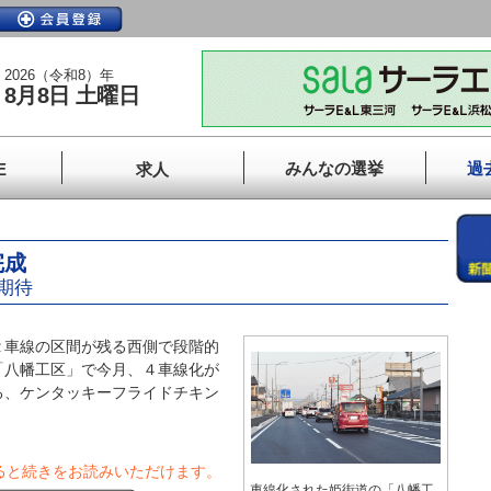
2026（令和8）年
8月8日 土曜日
みんなの選挙
過
E
求人
完成
期待
車線の区間が残る西側で段階的
「八幡工区」で今月、４車線化が
る、ケンタッキーフライドチキン
ると続きをお読みいただけます。
車線化された姫街道の「八幡工