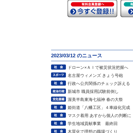
2023/03/12 のニュース
ドローン×ＡＩで被災状況把握へ
名古屋ウィメンズ きょう号砲
行政へ公共関係のチェック訴える
新城市 職員採用試験前倒し
渥美半島東海七福神 春の大祭
姫街道「八幡工区」４車線化完成
マスク着用 あすから個人の判断に
学生地域貢献事業 最終回
木質化で理想の職場づくり