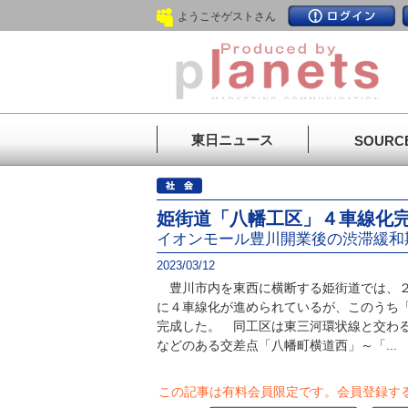
ようこそゲストさん
東日ニュース
SOURC
姫街道「八幡工区」４車線化
イオンモール豊川開業後の渋滞緩和
2023/03/12
豊川市内を東西に横断する姫街道では、２
に４車線化が進められているが、このうち
完成した。 同工区は東三河環状線と交わ
などのある交差点「八幡町横道西」～「...
この記事は有料会員限定です。
会員登録す