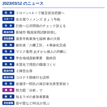
2023/03/12 のニュース
ドローン×ＡＩで被災状況把握へ
名古屋ウィメンズ きょう号砲
行政へ公共関係のチェック訴える
新城市 職員採用試験前倒し
渥美半島東海七福神 春の大祭
姫街道「八幡工区」４車線化完成
マスク着用 あすから個人の判断に
学生地域貢献事業 最終回
木質化で理想の職場づくり
２陣営出席
コロナ５類移行を説明
岩瀬淳一郎氏の旭日単光章受章祝う
勢力図「分析」で
知るラボの参加者募集
器や皿など80点が並ぶ