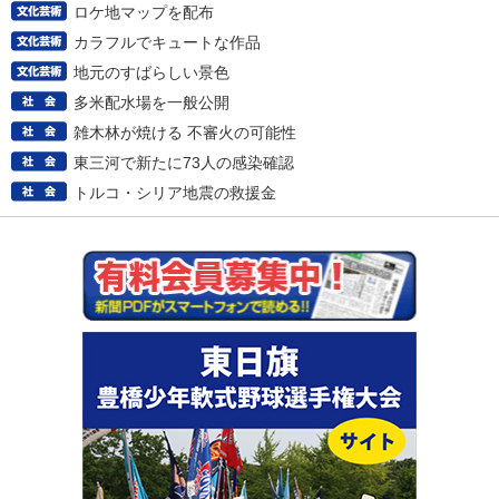
ロケ地マップを配布
カラフルでキュートな作品
地元のすばらしい景色
多米配水場を一般公開
雑木林が焼ける 不審火の可能性
東三河で新たに73人の感染確認
トルコ・シリア地震の救援金