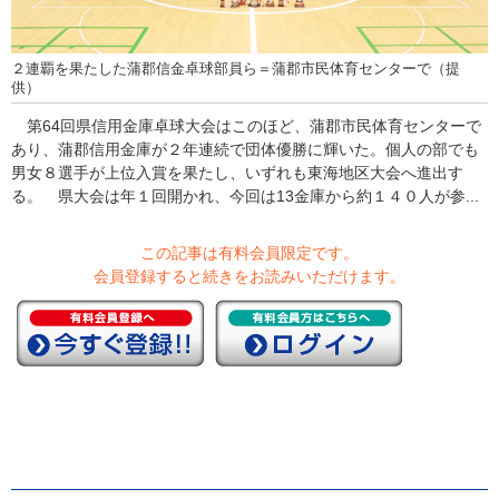
２連覇を果たした蒲郡信金卓球部員ら＝蒲郡市民体育センターで（提
供）
第64回県信用金庫卓球大会はこのほど、蒲郡市民体育センターで
あり、蒲郡信用金庫が２年連続で団体優勝に輝いた。個人の部でも
男女８選手が上位入賞を果たし、いずれも東海地区大会へ進出す
る。 県大会は年１回開かれ、今回は13金庫から約１４０人が参...
この記事は有料会員限定です。
会員登録すると続きをお読みいただけます。