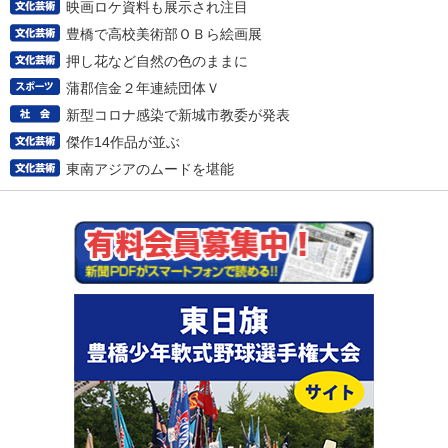
映画ロケ資料も展示され注目
豊橋で高校美術部ＯＢら絵画展
押し花など自然の色のままに
蒲郡信金２年連続団体Ｖ
新型コロナ感染で新城市教委が発表
傑作14作品が並ぶ
東南アジアのムードを堪能