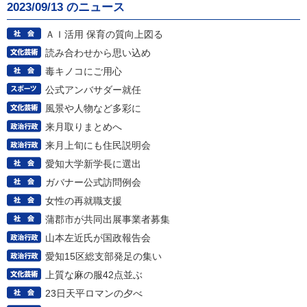
2023/09/13 のニュース
ＡＩ活用 保育の質向上図る
読み合わせから思い込め
毒キノコにご用心
公式アンバサダー就任
風景や人物など多彩に
来月取りまとめへ
来月上旬にも住民説明会
愛知大学新学長に選出
ガバナー公式訪問例会
女性の再就職支援
蒲郡市が共同出展事業者募集
山本左近氏が国政報告会
愛知15区総支部発足の集い
上質な麻の服42点並ぶ
23日天平ロマンの夕べ