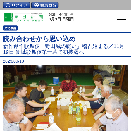
2026（令和8）年
8月9日 日曜日
読み合わせから思い込め
新作創作歌舞伎「野田城の戦い」稽古始まる／11月
19日 新城歌舞伎第一幕で初披露へ
2023/09/13