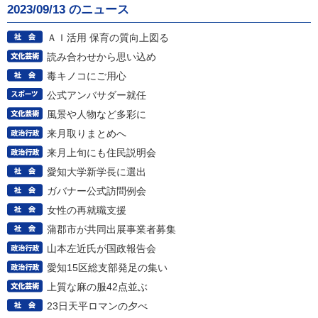
2023/09/13 のニュース
ＡＩ活用 保育の質向上図る
読み合わせから思い込め
毒キノコにご用心
公式アンバサダー就任
風景や人物など多彩に
来月取りまとめへ
来月上旬にも住民説明会
愛知大学新学長に選出
ガバナー公式訪問例会
女性の再就職支援
蒲郡市が共同出展事業者募集
山本左近氏が国政報告会
愛知15区総支部発足の集い
上質な麻の服42点並ぶ
23日天平ロマンの夕べ