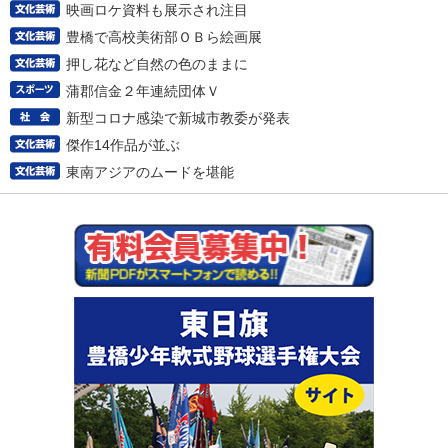
映画ロケ資料も展示され注目
豊橋で高校美術部ＯＢら絵画展
押し花など自然の色のままに
蒲郡信金２年連続団体Ｖ
新型コロナ感染で新城市教委が発表
傑作14作品が並ぶ
東南アジアのムードを堪能