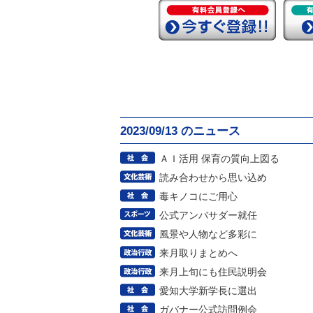
2023/09/13 のニュース
ＡＩ活用 保育の質向上図る
読み合わせから思い込め
毒キノコにご用心
公式アンバサダー就任
風景や人物など多彩に
来月取りまとめへ
来月上旬にも住民説明会
愛知大学新学長に選出
ガバナー公式訪問例会