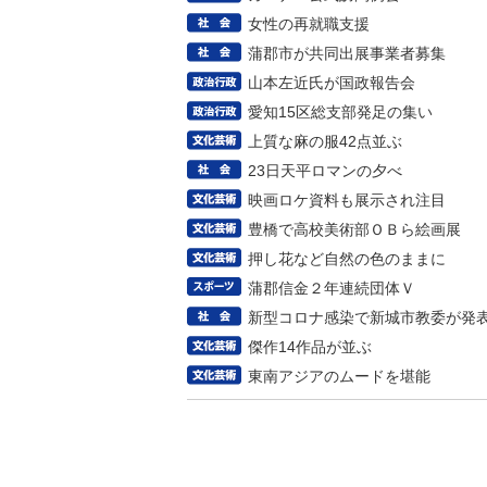
女性の再就職支援
蒲郡市が共同出展事業者募集
山本左近氏が国政報告会
愛知15区総支部発足の集い
上質な麻の服42点並ぶ
23日天平ロマンの夕べ
映画ロケ資料も展示され注目
豊橋で高校美術部ＯＢら絵画展
押し花など自然の色のままに
蒲郡信金２年連続団体Ｖ
新型コロナ感染で新城市教委が発
傑作14作品が並ぶ
東南アジアのムードを堪能