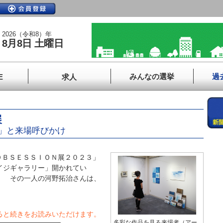
2026（令和8）年
8月8日 土曜日
みんなの選挙
過
E
求人
展
」と来場呼びかけ
ＢＳＥＳＳＩＯＮ展２０２３」
イジギャラリー」開かれてい
。 その一人の河野拓治さんは、
ると続きをお読みいただけます。
多彩な作品を見る来場者（アー