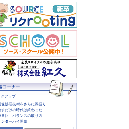
ックアップ
画像処理技術をさらに深掘り
治すだけの時代は終わった
第８回 バランスの取り方
インターハイ開幕