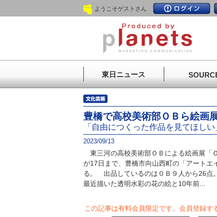
ようこそゲストさん
東日ニュース
SOURC
豊橋で高校美術部ＯＢら絵画
「自由につくった作品を見てほしい
2023/09/13
東三河の高校美術部ＯＢによる絵画展「Ｏ
が17日まで、豊橋市向山西町の「アートエ
る。 出品しているのは０Ｂ９人から26点
最近描いた透明水彩の花の絵と10年前...
この記事は有料会員限定です。
会員登録す