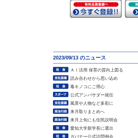
2023/09/13 のニュース
ＡＩ活用 保育の質向上図る
読み合わせから思い込め
毒キノコにご用心
公式アンバサダー就任
風景や人物など多彩に
来月取りまとめへ
来月上旬にも住民説明会
愛知大学新学長に選出
ガバナー公式訪問例会