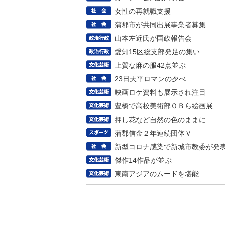
女性の再就職支援
蒲郡市が共同出展事業者募集
山本左近氏が国政報告会
愛知15区総支部発足の集い
上質な麻の服42点並ぶ
23日天平ロマンの夕べ
映画ロケ資料も展示され注目
豊橋で高校美術部ＯＢら絵画展
押し花など自然の色のままに
蒲郡信金２年連続団体Ｖ
新型コロナ感染で新城市教委が発
傑作14作品が並ぶ
東南アジアのムードを堪能