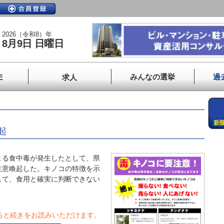
2026（令和8）年
8月9日 日曜日
みんなの選挙
過
E
求人
起
る食中毒が発生したとして、県
注意喚起した。キノコの特徴を示
して、食用と確実に判断できない
ると続きをお読みいただけます。