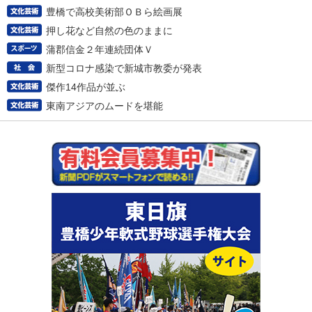
豊橋で高校美術部ＯＢら絵画展
押し花など自然の色のままに
蒲郡信金２年連続団体Ｖ
新型コロナ感染で新城市教委が発表
傑作14作品が並ぶ
東南アジアのムードを堪能