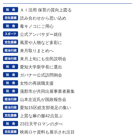
ＡＩ活用 保育の質向上図る
読み合わせから思い込め
毒キノコにご用心
公式アンバサダー就任
風景や人物など多彩に
来月取りまとめへ
来月上旬にも住民説明会
愛知大学新学長に選出
ガバナー公式訪問例会
女性の再就職支援
蒲郡市が共同出展事業者募集
山本左近氏が国政報告会
愛知15区総支部発足の集い
上質な麻の服42点並ぶ
23日天平ロマンの夕べ
映画ロケ資料も展示され注目