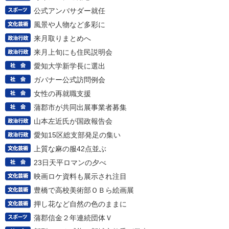
公式アンバサダー就任
風景や人物など多彩に
来月取りまとめへ
来月上旬にも住民説明会
愛知大学新学長に選出
ガバナー公式訪問例会
女性の再就職支援
蒲郡市が共同出展事業者募集
山本左近氏が国政報告会
愛知15区総支部発足の集い
上質な麻の服42点並ぶ
23日天平ロマンの夕べ
映画ロケ資料も展示され注目
豊橋で高校美術部ＯＢら絵画展
押し花など自然の色のままに
蒲郡信金２年連続団体Ｖ