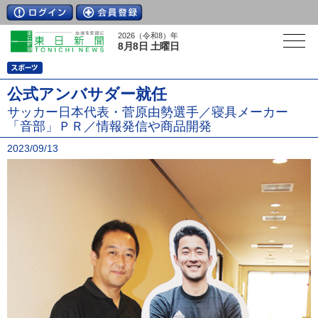
2026（令和8）年
8月8日 土曜日
公式アンバサダー就任
サッカー日本代表・菅原由勢選手／寝具メーカー
「音部」ＰＲ／情報発信や商品開発
2023/09/13