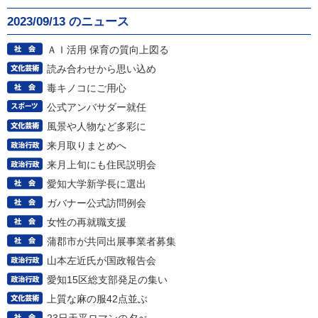
2023/09/13 のニュース
ＡＩ活用 保育の質向上図る
読み合わせから思い込め
毒キノコにご用心
公式アンバサダー就任
風景や人物など多彩に
来月取りまとめへ
来月上旬にも住民説明会
愛知大学新学長に選出
ガバナー公式訪問例会
女性の再就職支援
蒲郡市が共同出展事業者募集
山本左近氏が国政報告会
愛知15区総支部発足の集い
上質な麻の服42点並ぶ