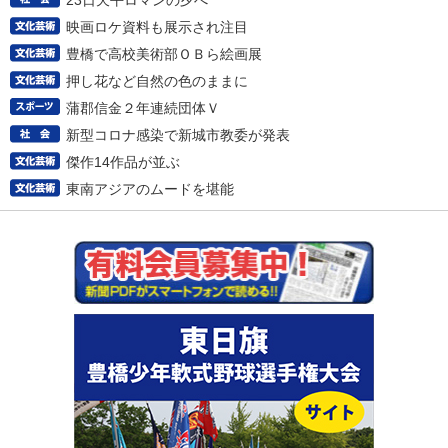
23日天平ロマンの夕べ
映画ロケ資料も展示され注目
豊橋で高校美術部ＯＢら絵画展
押し花など自然の色のままに
蒲郡信金２年連続団体Ｖ
新型コロナ感染で新城市教委が発表
傑作14作品が並ぶ
東南アジアのムードを堪能