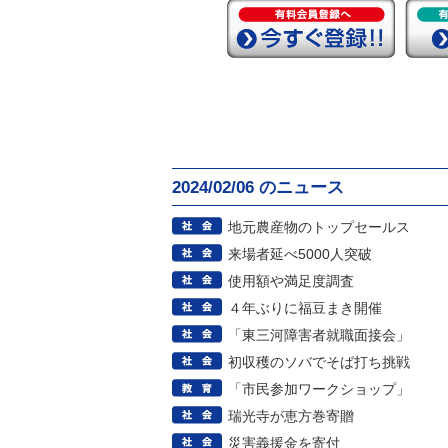
2024/02/06 のニュース
地元農産物のトップセールス
来場者延べ5000人突破
使用額や満足度調査
４年ぶりに福豆まき開催
「東三河障害者就職面接会」
初収穫のソバでそば打ち挑戦
「市民参加ワークショップ」
瑞光寺が恵方巻寄贈
災害義援金を寄付