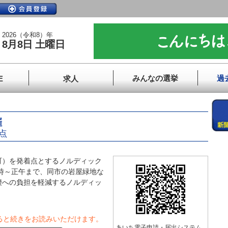
2026（令和8）年
8月8日 土曜日
みんなの選挙
過
E
求人
催
点
）を発着点とするノルディック
0時～正午まで、同市の岩屋緑地な
腰への負担を軽減するノルディッ
ると続きをお読みいただけます。
あいち電子申請・届出システム