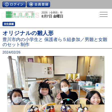
2026（令和8）年
8月7日 金曜日
オリジナルの雛人形
豊川市内の小学生と 保護者ら５組参加／男雛と女雛
のセット制作
2024/02/26