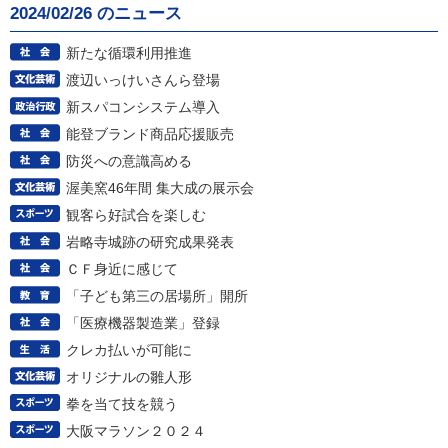
2024/02/26 のニュース
新たな循環利用推進
渡辺いっけいさんら登場
新スパコンシステム導入
能登ブランド商品応援販売
防災への意識高める
渥美窯46年間 集大成の展示会
観客ら好試合を楽しむ
岩略寺城跡の研究成果発表
ＣＦ身近に感じて
「子ども第三の居場所」開所
「医療機器製造業」登録
クレカ払いが可能に
オリジナルの雛人形
拳を当て技を競う
大阪マラソン２０２４