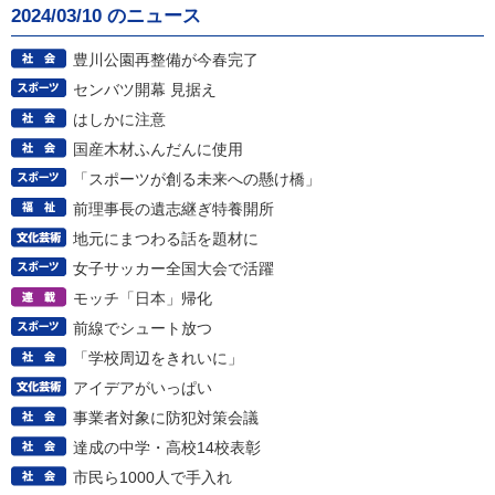
2024/03/10 のニュース
豊川公園再整備が今春完了
センバツ開幕 見据え
はしかに注意
国産木材ふんだんに使用
「スポーツが創る未来への懸け橋」
前理事長の遺志継ぎ特養開所
地元にまつわる話を題材に
女子サッカー全国大会で活躍
モッチ「日本」帰化
前線でシュート放つ
「学校周辺をきれいに」
アイデアがいっぱい
事業者対象に防犯対策会議
達成の中学・高校14校表彰
市民ら1000人で手入れ