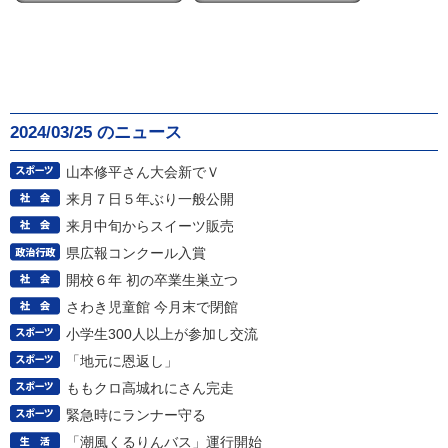
2024/03/25 のニュース
山本修平さん大会新でＶ
来月７日５年ぶり一般公開
来月中旬からスイーツ販売
県広報コンクール入賞
開校６年 初の卒業生巣立つ
さわき児童館 今月末で閉館
小学生300人以上が参加し交流
「地元に恩返し」
ももクロ高城れにさん完走
緊急時にランナー守る
「潮風くるりんバス」運行開始