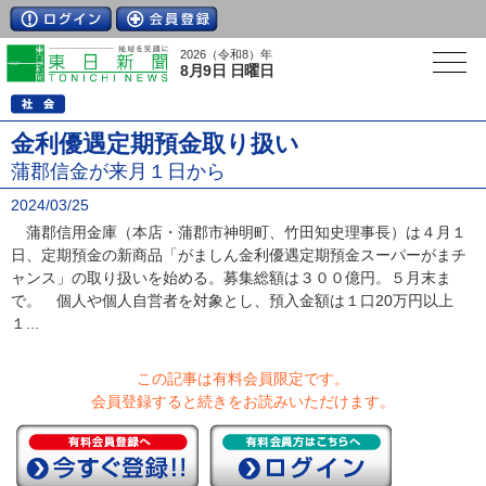
2026（令和8）年
8月9日 日曜日
金利優遇定期預金取り扱い
蒲郡信金が来月１日から
2024/03/25
蒲郡信用金庫（本店・蒲郡市神明町、竹田知史理事長）は４月１
日、定期預金の新商品「がましん金利優遇定期預金スーパーがまチ
ャンス」の取り扱いを始める。募集総額は３００億円。５月末ま
で。 個人や個人自営者を対象とし、預入金額は１口20万円以上
１...
この記事は有料会員限定です。
会員登録すると続きをお読みいただけます。