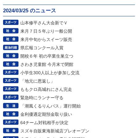
2024/03/25 のニュース
山本修平さん大会新でＶ
来月７日５年ぶり一般公開
来月中旬からスイーツ販売
県広報コンクール入賞
開校６年 初の卒業生巣立つ
さわき児童館 今月末で閉館
小学生300人以上が参加し交流
「地元に恩返し」
ももクロ高城れにさん完走
緊急時にランナー守る
「潮風くるりんバス」運行開始
金利優遇定期預金取り扱い
64チーム対戦相手が決定
スズキ自販東海新城店プレオープン