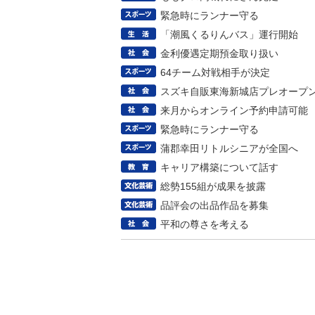
緊急時にランナー守る
「潮風くるりんバス」運行開始
金利優遇定期預金取り扱い
64チーム対戦相手が決定
スズキ自販東海新城店プレオープ
来月からオンライン予約申請可能
緊急時にランナー守る
蒲郡幸田リトルシニアが全国へ
キャリア構築について話す
総勢155組が成果を披露
品評会の出品作品を募集
平和の尊さを考える