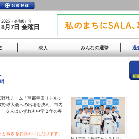
2026（令和8）年
8月7日 金曜日
みんなの選挙
過
E
求人
へ
問
野球チーム「蒲郡幸田リトルシ
抜野球大会への出場を決め、市内
。 ６人はいずれも中学２年の春
ると続きをお読みいただけます。
鈴木市長（後列右から２人目）