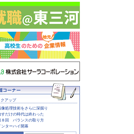
ックアップ
画像処理技術をさらに深掘り
治すだけの時代は終わった
第８回 バランスの取り方
インターハイ開幕