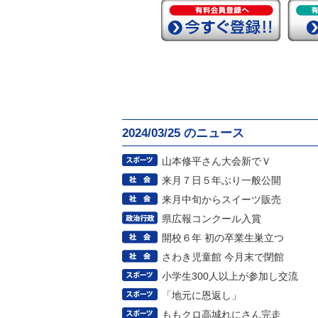
2024/03/25 のニュース
山本修平さん大会新でＶ
来月７日５年ぶり一般公開
来月中旬からスイーツ販売
県広報コンクール入賞
開校６年 初の卒業生巣立つ
さわき児童館 今月末で閉館
小学生300人以上が参加し交流
「地元に恩返し」
ももクロ高城れにさん完走