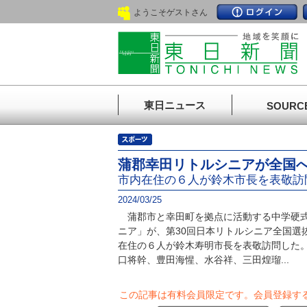
ようこそゲストさん
東日ニュース
SOURC
蒲郡幸田リトルシニアが全国
市内在住の６人が鈴木市長を表敬訪
2024/03/25
蒲郡市と幸田町を拠点に活動する中学硬式
ニア」が、第30回日本リトルシニア全国選
在住の６人が鈴木寿明市長を表敬訪問した
口将幹、豊田海惺、水谷祥、三田煌瑠...
この記事は有料会員限定です。
会員登録す